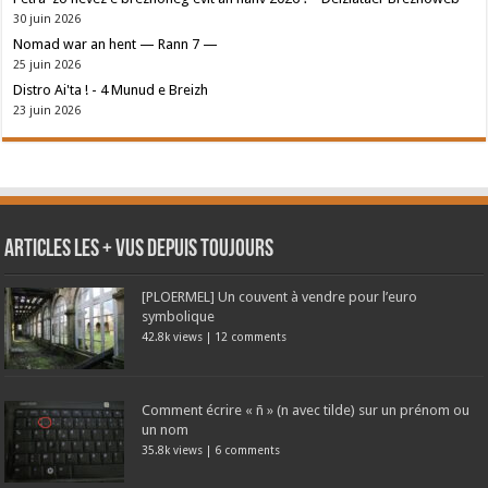
30 juin 2026
Nomad war an hent — Rann 7 —
25 juin 2026
Distro Ai'ta ! - 4 Munud e Breizh
23 juin 2026
Articles les + vus depuis toujours
[PLOERMEL] Un couvent à vendre pour l’euro
symbolique
42.8k views
|
12 comments
Comment écrire « ñ » (n avec tilde) sur un prénom ou
un nom
35.8k views
|
6 comments