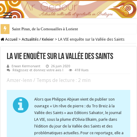
Saint Piran, de la Cornouailles à Lorient
28 juillet : Saint Samson de Dol, père de la Bretagne chrétienne
Accueil
>
Actualités / Keleier
>
LA VIE enquête sur la Vallée des Saints
LA VIE enquête sur la Vallée des Saints
Erwan Kermorvant
26 juin 2020
Réagissez et donnez votre avis !
418 Vues
Amzer-lenn / Temps de lecture :
2
min
Alors que Philippe Abjean vient de publier son
ouvrage « Un rêve de pierre : du Tro Breiz à la
Vallée des Saints » aux Editions Salvator, le journal
LA VIE, sous la plume d’Olivia Elkaïm, parle dans
l’édition du jour de la Vallée des Saints et des
problématiques actuelles. Pour ce reportage, elle a