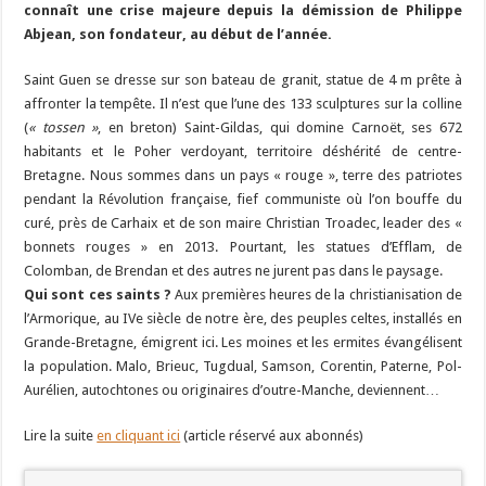
connaît une crise majeure depuis la démission de Philippe
Abjean, son fondateur, au début de l’année.
Saint Guen se dresse sur son bateau de granit, statue de 4 m prête à
affronter la tempête. Il n’est que l’une des 133 sculptures sur la colline
(
« tossen »
, en breton) Saint-Gildas, qui domine Carnoët, ses 672
habitants et le Poher verdoyant, territoire déshérité de centre-
Bretagne. Nous sommes dans un pays « rouge », terre des patriotes
pendant la Révolution française, fief communiste où l’on bouffe du
curé, près de Carhaix et de son maire Christian Troadec, leader des «
bonnets rouges » en 2013. Pourtant, les statues d’Efflam, de
Colomban, de Brendan et des autres ne jurent pas dans le paysage.
Qui sont ces saints ?
Aux premières heures de la christianisation de
l’Armorique, au IVe siècle de notre ère, des peuples celtes, installés en
Grande-Bretagne, émigrent ici. Les moines et les ermites évangélisent
la population. Malo, Brieuc, Tugdual, Samson, Corentin, Paterne, Pol-
Aurélien, autochtones ou originaires d’outre-Manche, deviennent…
Lire la suite
en cliquant ici
(article réservé aux abonnés)