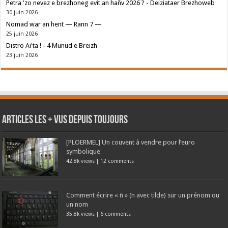
Petra 'zo nevez e brezhoneg evit an hañv 2026 ? - Deiziataer Brezhoweb
30 juin 2026
Nomad war an hent — Rann 7 —
25 juin 2026
Distro Ai'ta ! - 4 Munud e Breizh
23 juin 2026
Articles les + vus depuis toujours
[PLOERMEL] Un couvent à vendre pour l’euro
symbolique
42.8k views
|
12 comments
Comment écrire « ñ » (n avec tilde) sur un prénom ou
un nom
35.8k views
|
6 comments