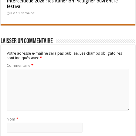
Interceltique 2026 : les Kanerion Pleuigner ouvrent le
festival
il y a 1 semaine
Laisser un commentaire
Votre adresse e-mail ne sera pas publiée.
Les champs obligatoires
sont indiqués avec
*
Commentaire
*
Nom
*