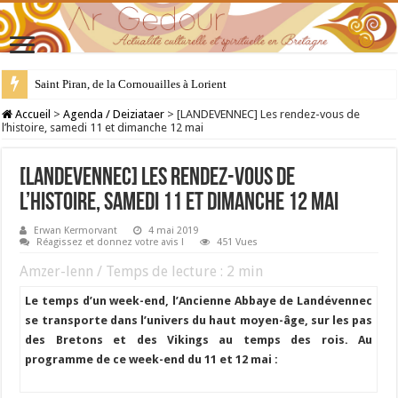
28 juillet : Saint Samson de Dol, père de la Bretagne chrétienne
Accueil
>
Agenda / Deiziataer
>
[LANDEVENNEC] Les rendez-vous de
l’histoire, samedi 11 et dimanche 12 mai
[LANDEVENNEC] Les rendez-vous de
l’histoire, samedi 11 et dimanche 12 mai
Erwan Kermorvant
4 mai 2019
Réagissez et donnez votre avis !
451 Vues
Amzer-lenn / Temps de lecture :
2
min
Le temps d’un week-end, l’Ancienne Abbaye de
Landévennec
se transporte dans l’univers du haut moyen-âge, sur les pas
des Bretons et des Vikings au temps des rois.
Au
programme de ce week-end du 11 et 12 mai :