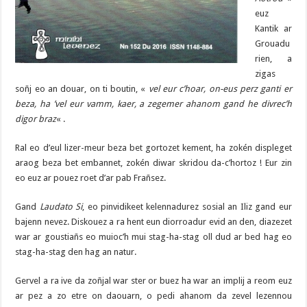
euz
Kantik ar
Grouadu
rien, a
zigas
soñj eo an douar, on ti boutin, «
vel eur c’hoar, on-eus perz ganti er
beza, ha ’vel eur vamm, kaer, a zegemer ahanom gand he divrec’h
digor braz
« .
Ral eo d’eul lizer-meur beza bet gortozet kement, ha zokén displeget
araog beza bet embannet, zokén diwar skridou da-c’hortoz ! Eur zin
eo euz ar pouez roet d’ar pab Frañsez.
Gand
Laudato Si
, eo pinvidikeet kelennadurez sosial an Iliz gand eur
bajenn nevez. Diskouez a ra hent eun diorroadur evid an den, diazezet
war ar goustiañs eo muioc’h mui stag-ha-stag oll dud ar bed hag eo
stag-ha-stag den hag an natur.
Gervel a ra ive da zoñjal war ster or buez ha war an implij a reom euz
ar pez a zo etre on daouarn, o pedi ahanom da zevel lezennou