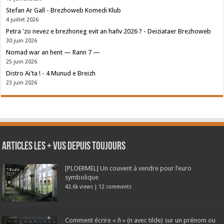
Stefan Ar Gall - Brezhoweb Komedi Klub
4 juillet 2026
Petra 'zo nevez e brezhoneg evit an hañv 2026 ? - Deiziataer Brezhoweb
30 juin 2026
Nomad war an hent — Rann 7 —
25 juin 2026
Distro Ai'ta ! - 4 Munud e Breizh
23 juin 2026
Articles les + vus depuis toujours
[PLOERMEL] Un couvent à vendre pour l’euro
symbolique
42.6k views
|
12 comments
Comment écrire « ñ » (n avec tilde) sur un prénom ou