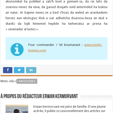
ekonomikel ha politikel a zalc’h kont a gement-se, da rei lañs da
zoareou nevez da veva, da gaoud doujañs evid anterinded ha luskou
an natur. Ar bajenn nevez-ze a bed c’hoaz da weled an araokadenn
hervez eun ekologiez klok a oar adheñcha doareou-beza an dud e
diavêz da lojik hiniennel hepkén ha keñveratuz ar prena ha
« sevenadur al lastez ».
Pour commander / ‘vit koumanant :
www.minihi-
levenez.com
Mots-clés
BREZHONEG
À propos du rédacteur Erwan Kermorvant
Erwan Kermorvant est père de famille. D'une plume
acérée, il publie occasionnellement des articles sur