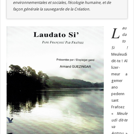
environnementales et sociales, l’écologie humaine, et de
façon générale la sauvegarde de la Création.
L
au
da
to
Si !
Meuleudi
dit-te ! Al
lizer-
meur a
gemer
ano
pedenn
sant
Frañsez
«
Meule
udi dit-te
va
Aotrou
»