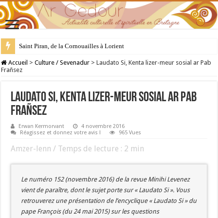
Saint Piran, de la Cornouailles à Lorient
28 juillet : Saint Samson de Dol, père de la Bretagne chrétienne
Accueil
>
Culture / Sevenadur
>
Laudato Si, Kenta lizer-meur sosial ar Pab
Frañsez
Laudato Si, Kenta lizer-meur sosial ar Pab
Frañsez
Erwan Kermorvant
4 novembre 2016
Réagissez et donnez votre avis !
965 Vues
Amzer-lenn / Temps de lecture :
2
min
Le numéro 152 (novembre 2016) de la revue Minihi Levenez
vient de paraître, dont le sujet porte sur « Laudato Si ». Vous
retrouverez une présentation de l’encyclique « Laudato Si » du
pape François (du 24 mai 2015) sur les questions