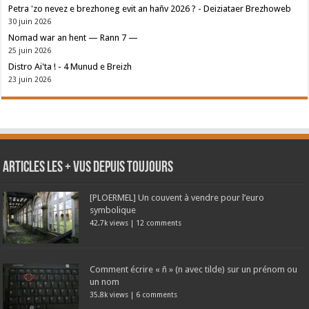
Petra 'zo nevez e brezhoneg evit an hañv 2026 ? - Deiziataer Brezhoweb
30 juin 2026
Nomad war an hent — Rann 7 —
25 juin 2026
Distro Ai'ta ! - 4 Munud e Breizh
23 juin 2026
Articles les + vus depuis toujours
[PLOERMEL] Un couvent à vendre pour l’euro
symbolique
42.7k views
|
12 comments
Comment écrire « ñ » (n avec tilde) sur un prénom ou
un nom
35.8k views
|
6 comments