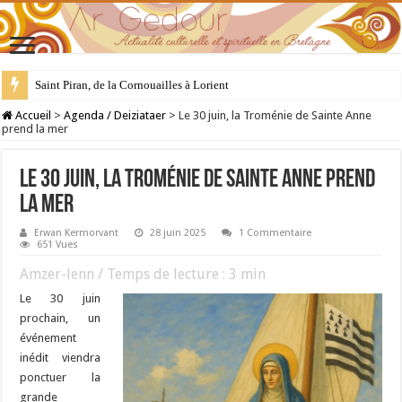
28 juillet : Saint Samson de Dol, père de la Bretagne chrétienne
Accueil
>
Agenda / Deiziataer
>
Le 30 juin, la Troménie de Sainte Anne
prend la mer
Le 30 juin, la Troménie de Sainte Anne prend
la mer
Erwan Kermorvant
28 juin 2025
1 Commentaire
651 Vues
Amzer-lenn / Temps de lecture :
3
min
Le 30 juin
prochain, un
événement
inédit viendra
ponctuer la
grande