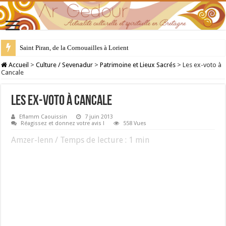
Saint Piran, de la Cornouailles à Lorient
28 juillet : Saint Samson de Dol, père de la Bretagne chrétienne
Accueil
>
Culture / Sevenadur
>
Patrimoine et Lieux Sacrés
>
Les ex-voto à
Cancale
Les ex-voto à Cancale
Eflamm Caouissin
7 juin 2013
Réagissez et donnez votre avis !
558 Vues
Amzer-lenn / Temps de lecture :
1
min