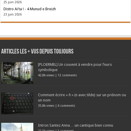
25 juin 2026
Distro Ai'ta ! - 4 Munud e Breizh
23 juin 2026
Articles les + vus depuis toujours
[PLOERMEL] Un couvent à vendre pour l’euro
symbolique
42.8k views
|
12 comments
Comment écrire « ñ » (n avec tilde) sur un prénom ou
un nom
35.8k views
|
6 comments
Intron Santez Anna… un cantique bien connu
21.5k views
|
1 comment