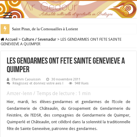
Saint Piran, de la Cornouailles à Lorient
28 juillet : Saint Samson de Dol, père de la Bretagne chrétienne
Accueil
>
Culture / Sevenadur
>
LES GENDARMES ONT FETE SAINTE
GENEVIEVE A QUIMPER
LES GENDARMES ONT FETE SAINTE GENEVIEVE A
QUIMPER
Eflamm Caouissin
30 novembre 2011
Réagissez et donnez votre avis !
948 Vues
Amzer-lenn / Temps de lecture :
1
min
Hier, mardi, les élèves-gendarmes et gendarmes de l’Ecole de
Gendarmerie de Châteaulin, du Groupement de Gendarmerie du
Finistère, de l’EDSR, des compagnies de Gendarmerie de Quimper,
Quimperlé et Châteaulin, ont célébré dans la solennité la traditionnelle
fête de Sainte Geneviève, patronne des gendarmes.