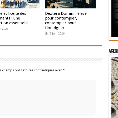
té et licéité des
Dextera Domini : élevé
ments : une
pour contempler,
ction essentielle
contempler pour
témoigner
in 2026
15 juin 2026
Agend
s champs obligatoires sont indiqués avec
*