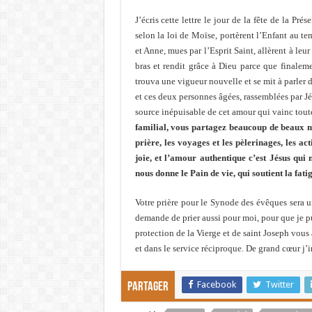
J’écris cette lettre le jour de la fête de la P
selon la loi de Moïse, portèrent l’Enfant au t
et Anne, mues par l’Esprit Saint, allèrent à leu
bras et rendit grâce à Dieu parce que finalem
trouva une vigueur nouvelle et se mit à parler 
et ces deux personnes âgées, rassemblées par Jésu
source inépuisable de cet amour qui vainc toute 
familial, vous partagez beaucoup de beaux mom
prière, les voyages et les pèlerinages, les a
joie, et l’amour authentique c’est Jésus qui 
nous donne le Pain de vie, qui soutient la fat
Votre prière pour le Synode des évêques sera un
demande de prier aussi pour moi, pour que je pui
protection de la Vierge et de saint Joseph vou
et dans le service réciproque. De grand cœur j’
Facebook
Twitter
Partager