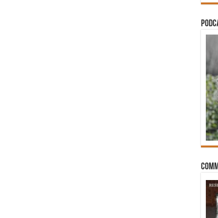
PODCA
Comm