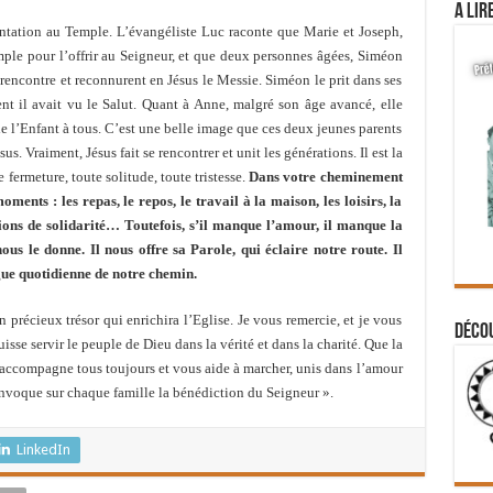
A lir
résentation au Temple. L’évangéliste Luc raconte que Marie et Joseph,
emple pour l’offrir au Seigneur, et que deux personnes âgées, Siméon
r rencontre et reconnurent en Jésus le Messie. Siméon le prit dans ses
ent il avait vu le Salut. Quant à Anne, malgré son âge avancé, elle
de l’Enfant à tous. C’est une belle image que ces deux jeunes parents
s. Vraiment, Jésus fait se rencontrer et unit les générations. Il est la
fermeture, toute solitude, toute tristesse.
Dans votre cheminement
ents : les repas, le repos, le travail à la maison, les loisirs, la
ctions de solidarité… Toutefois, s’il manque l’amour, il manque la
nous le donne. Il nous offre sa Parole, qui éclaire notre route. Il
igue quotidienne de notre chemin.
 précieux trésor qui enrichira l’Eglise. Je vous remercie, et je vous
Déco
sse servir le peuple de Dieu dans la vérité et dans la charité. Que la
s accompagne tous toujours et vous aide à marcher, unis dans l’amour
invoque sur chaque famille la bénédiction du Seigneur ».
LinkedIn