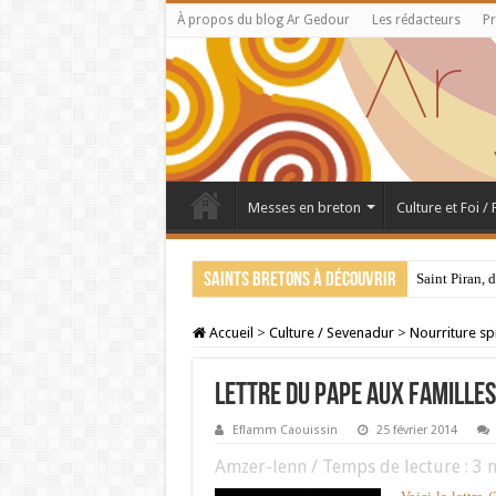
À propos du blog Ar Gedour
Les rédacteurs
Pr
Messes en breton
Culture et Foi /
Saints bretons à découvrir
Saint Piran, 
Accueil
>
Culture / Sevenadur
>
Nourriture spi
LETTRE DU PAPE AUX FAMILLES
Eflamm Caouissin
25 février 2014
Amzer-lenn / Temps de lecture :
3
m