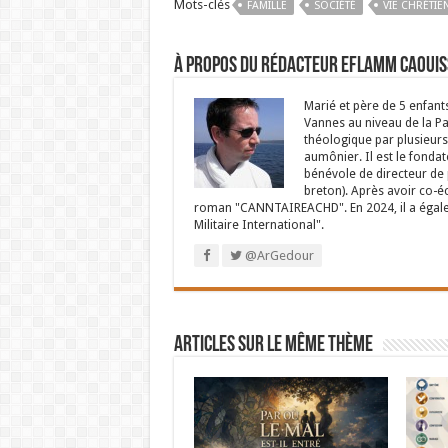
Mots-clés
FAMILLE
SOCIÉTÉ
VIE CHRÉTIE
À propos du rédacteur Eflamm Caouis
Marié et père de 5 enfant
Vannes au niveau de la P
théologique par plusieurs 
aumônier. Il est le fondat
bénévole de directeur de p
breton). Après avoir co-é
roman "CANNTAIREACHD". En 2024, il a égalem
Militaire International".
@ArGedour
Articles sur le même thème