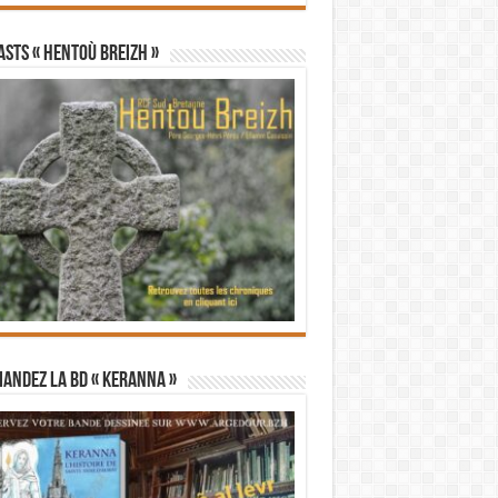
STS « Hentoù Breizh »
andez la BD « Keranna »