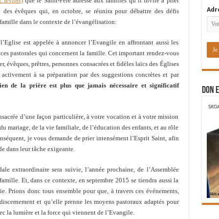
2 février)
que le Saint-Père adresse aux familles qu’il invite à prier
Adr
 des évêques qui, en octobre, se réunira pour débattre des défis
famille dans le contexte de l’évangélisation:
l’Eglise est appelée à annoncer l’Evangile en affrontant aussi les
ces pastorales qui concernent la famille. Cet important rendez-vous
, évêques, prêtres, personnes consacrées et fidèles laïcs des Églises
t activement à sa préparation par des suggestions concrètes et par
ien de la prière est plus que jamais nécessaire et significatif
DON E
sacrée d’une façon particulière, à votre vocation et à votre mission
du mariage, de la vie familiale, de l’éducation des enfants, et au rôle
onséquent, je vous demande de prier intensément l’Esprit Saint, afin
ide dans leur tâche exigeante.
le extraordinaire sera suivie, l’année prochaine, de l’Assemblée
famille. Et, dans ce contexte, en septembre 2015 se tiendra aussi la
ie. Prions donc tous ensemble pour que, à travers ces événements,
 discernement et qu’elle prenne les moyens pastoraux adaptés pour
vec la lumière et la force qui viennent de l’Evangile.