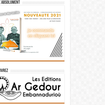
e absolument
uvrez