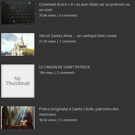
Comment écrire « ñ » (n avec tilde) sur un prénom ou
un nom
35.8k views
|
6 comments
Intron Santez Anna… un cantique bien connu
21.5k views
|
1 comment
LE CANON DE SAINT PATRICK
19k views
|
3 comments
Prière (originale) à Sainte Cécile, patronne des
musiciens
18.5k views
|
5 comments