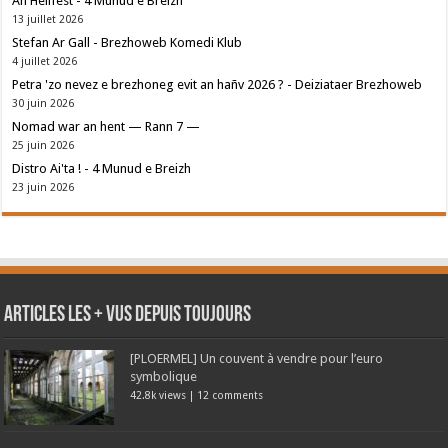
An Hellfest - 4 Munud e Breizh
13 juillet 2026
Stefan Ar Gall - Brezhoweb Komedi Klub
4 juillet 2026
Petra 'zo nevez e brezhoneg evit an hañv 2026 ? - Deiziataer Brezhoweb
30 juin 2026
Nomad war an hent — Rann 7 —
25 juin 2026
Distro Ai'ta ! - 4 Munud e Breizh
23 juin 2026
Articles les + vus depuis toujours
[PLOERMEL] Un couvent à vendre pour l’euro
symbolique
42.8k views
|
12 comments