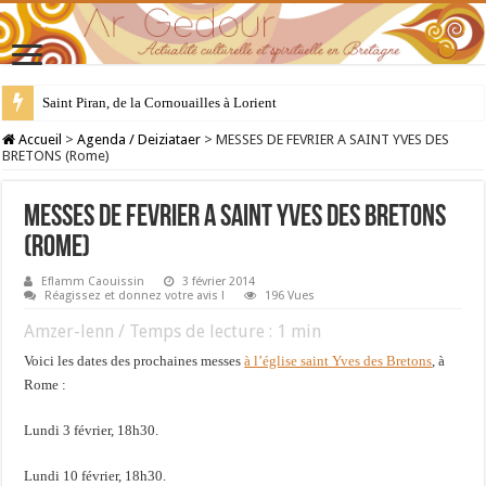
Saint Piran, de la Cornouailles à Lorient
28 juillet : Saint Samson de Dol, père de la Bretagne chrétienne
Accueil
>
Agenda / Deiziataer
>
MESSES DE FEVRIER A SAINT YVES DES
BRETONS (Rome)
MESSES DE FEVRIER A SAINT YVES DES BRETONS
(Rome)
Eflamm Caouissin
3 février 2014
Réagissez et donnez votre avis !
196 Vues
Amzer-lenn / Temps de lecture :
1
min
Voici les dates des prochaines messes
à l’église saint Yves des Bretons
, à
Rome :
Lundi 3 février, 18h30.
Lundi 10 février, 18h30.