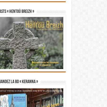
STS « Hentoù Breizh »
andez la BD « Keranna »