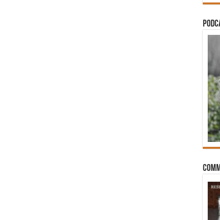
PODCA
Comm