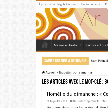
À propos du blog Ar Gedour
Les rédacteurs
Pr
Messes en breton
Culture et Foi /
Saints bretons à découvrir
Saint Piran, 
Accueil
>
Étiquette :
bon samaritain
Les articles avec le mot-clé :
b
Homélie du dimanche : « Cel
14 juillet 2013
Nourriture spirituelle
0
Nous connaissons tous la parabole du Bon Sa