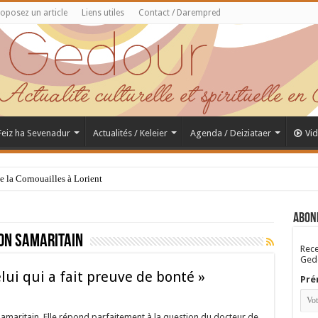
oposez un article
Liens utiles
Contact / Darempred
 Feiz ha Sevenadur
Actualités / Keleier
Agenda / Deiziataer
Vi
de la Cornouailles à Lorient
Abon
on samaritain
Rece
Gedo
ui qui a fait preuve de bonté »
Pré
maritain. Elle répond parfaitement à la question du docteur de