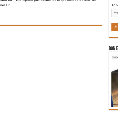
rnelle ?
Adr
DON E