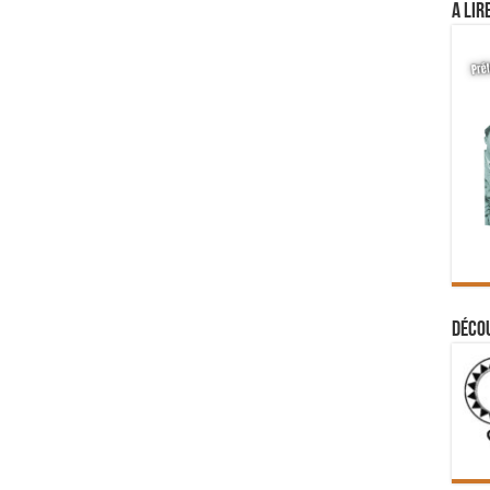
A lir
Déco