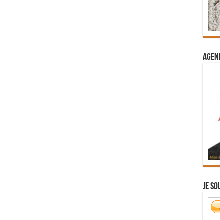
Agend
Je so