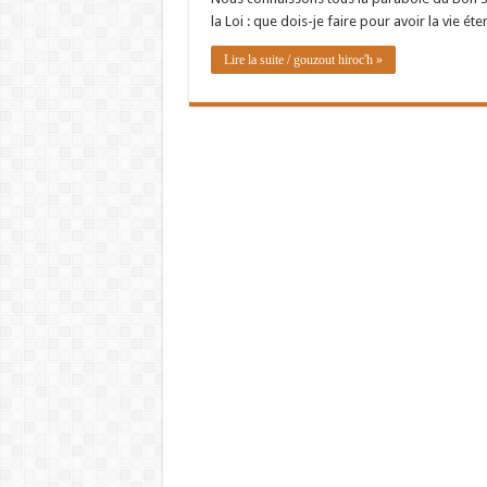
la Loi : que dois-je faire pour avoir la vie éte
Lire la suite / gouzout hiroc'h »