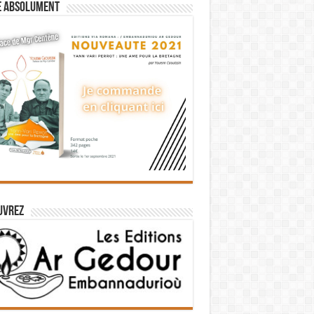
e absolument
uvrez