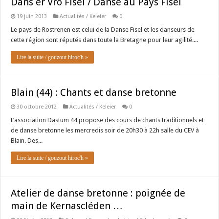
Dañs er Vro Fisel / Danse au Pays Fisel
19 juin 2013
Actualités / Keleier
0
Le pays de Rostrenen est celui de la Danse Fisel et les danseurs de
cette région sont réputés dans toute la Bretagne pour leur agilité....
Lire la suite / gouzout hiroc'h »
Blain (44) : Chants et danse bretonne
30 octobre 2012
Actualités / Keleier
0
L’association Dastum 44 propose des cours de chants traditionnels et
de danse bretonne les mercredis soir de 20h30 à 22h salle du CEV à
Blain. Des...
Lire la suite / gouzout hiroc'h »
Atelier de danse bretonne : poignée de
main de Kernascléden …