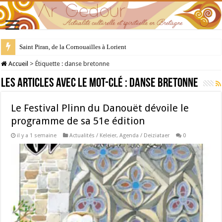
Saint Piran, de la Cornouailles à Lorient
28 juillet : Saint Samson de Dol, père de la Bretagne chrétienne
Accueil
>
Étiquette :
danse bretonne
Les articles avec le mot-clé :
danse bretonne
Le Festival Plinn du Danouët dévoile le
programme de sa 51e édition
il y a 1 semaine
Actualités / Keleier
,
Agenda / Deiziataer
0