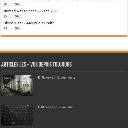
30 juin 2026
Nomad war an hent — Rann 7 —
25 juin 2026
Distro Ai'ta ! - 4 Munud e Breizh
23 juin 2026
Articles les + vus depuis toujours
42.7k views
|
12 comments
35.8k views
|
6 comments