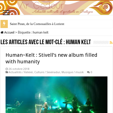
Saint Piran, de la Cornouailles à Lorient
28 juillet : Saint Samson de Dol, père de la Bretagne chrétienne
Accueil
>
Étiquette :
human kelt
Les articles avec le mot-clé :
human kelt
Human~Kelt : Stivell’s new album filled
with humanity
26 octobre 2018
Actualités / Keleier
,
Culture / Sevenadur
,
Musique / musik
0