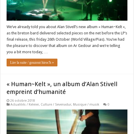
We’ve already told you about Alan Stivell’s new album « Human~Kelt »,
as the breton bard delivered selected pieces on the net before the LP’s
final release, this friday 26th October (World Village/Pias). You’ve had
the pleasure to discover that album on Ar Gedour and we’re telling
you a bit more today, …
Lire la suite / gouzout hiroc'h »
« Human~Kelt », un album d’Alan Stivell
empreint d’humanité
26 octobre 2018
Actualités / Keleier
,
Culture / Sevenadur
,
Musique / musik
0