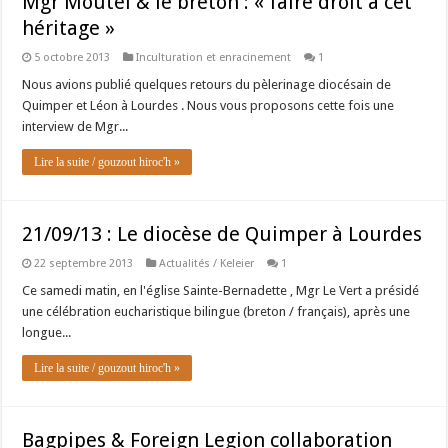
Mgr Moutel & le breton : « faire droit à cet
héritage »
5 octobre 2013
Inculturation et enracinement
1
Nous avions publié quelques retours du pèlerinage diocésain de
Quimper et Léon à Lourdes . Nous vous proposons cette fois une
interview de Mgr...
Lire la suite / gouzout hiroc'h »
21/09/13 : Le diocèse de Quimper à Lourdes
22 septembre 2013
Actualités / Keleier
1
Ce samedi matin, en l'église Sainte-Bernadette , Mgr Le Vert a présidé
une célébration eucharistique bilingue (breton / français), après une
longue...
Lire la suite / gouzout hiroc'h »
Bagpipes & Foreign Legion collaboration