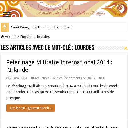
Saint Piran, de la Cornouailles à Lorient
28 juillet : Saint Samson de Dol, père de la Bretagne chrétienne
Accueil
>
Étiquette :
lourdes
Les articles avec le mot-clé :
lourdes
Pèlerinage Militaire International 2014 :
l’Irlande
20 mai 2014
Actualités / Keleier
,
Événements religieux
0
Le Pèlerinage Militaire International 2014 a eu lieu à Lourdes le week-
end dernier. L'occasion de rassembler plus de 10 000 militaires de
presque...
Lire la suite / gouzout hiroc'h »