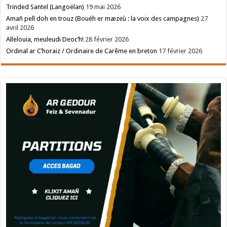
Trinded Santel (Langoëlan)
19 mai 2026
Amañ pell doh en trouz (Bouéh er mæzeù : la voix des campagnes)
27
avril 2026
Allelouia, meuleudi Deoc’h!
28 février 2026
Ordinal ar C’horaiz / Ordinaire de Carême en breton
17 février 2026