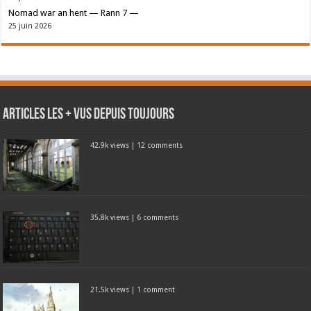
Nomad war an hent — Rann 7 —
25 juin 2026
Articles les + vus depuis toujours
42.9k views
|
12 comments
35.8k views
|
6 comments
21.5k views
|
1 comment