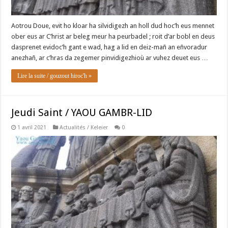
Aotrou Doue, evit ho kloar ha silvidigezh an holl dud hoc’h eus mennet
ober eus ar C’hrist ar beleg meur ha peurbadel ; roit d’ar bobl en deus
dasprenet evidoc’h gant e wad, hag a lid en deiz-mañ an eñvoradur
anezhañ, ar c’hras da zegemer pinvidigezhioù ar vuhez deuet eus …
Lire la suite / gouzout hiroc'h »
Jeudi Saint / YAOU GAMBR-LID
1 avril 2021
Actualités / Keleier
0