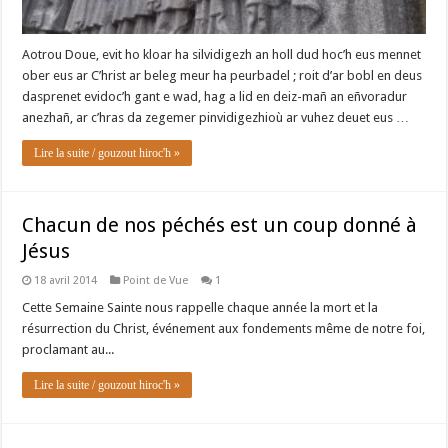
Aotrou Doue, evit ho kloar ha silvidigezh an holl dud hoc’h eus mennet
ober eus ar C’hrist ar beleg meur ha peurbadel ; roit d’ar bobl en deus
dasprenet evidoc’h gant e wad, hag a lid en deiz-mañ an eñvoradur
anezhañ, ar c’hras da zegemer pinvidigezhioù ar vuhez deuet eus …
Lire la suite / gouzout hiroc'h »
Chacun de nos péchés est un coup donné à
Jésus
18 avril 2014
Point de Vue
1
Cette Semaine Sainte nous rappelle chaque année la mort et la
résurrection du Christ, événement aux fondements même de notre foi,
proclamant au...
Lire la suite / gouzout hiroc'h »