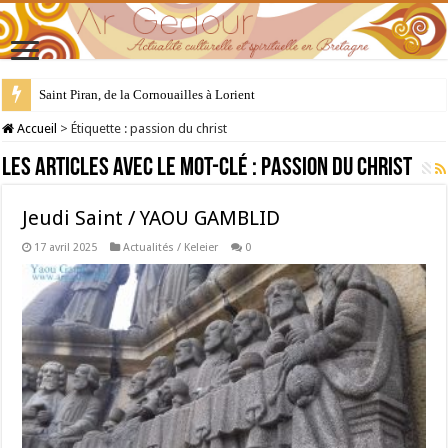
Saint Piran, de la Cornouailles à Lorient
28 juillet : Saint Samson de Dol, père de la Bretagne chrétienne
Accueil
>
Étiquette :
passion du christ
Les articles avec le mot-clé :
passion du christ
Jeudi Saint / YAOU GAMBLID
17 avril 2025
Actualités / Keleier
0