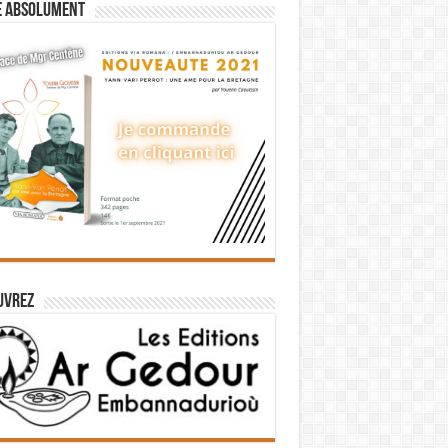
e absolument
uvrez