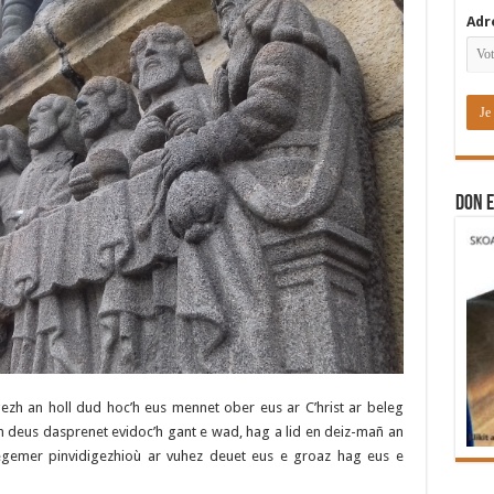
Adr
DON E
igezh an holl dud hoc’h eus mennet ober eus ar C’hrist ar beleg
en deus dasprenet evidoc’h gant e wad, hag a lid en deiz-mañ an
egemer pinvidigezhioù ar vuhez deuet eus e groaz hag eus e