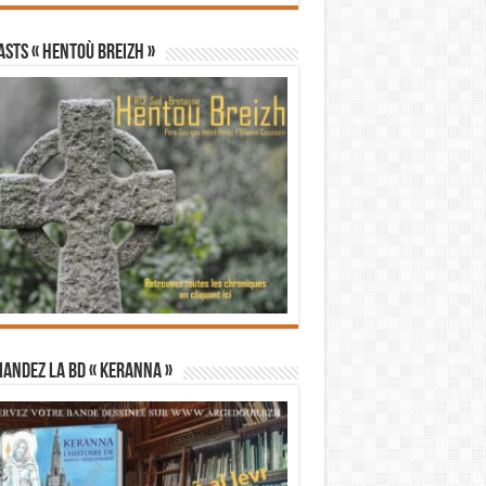
STS « Hentoù Breizh »
andez la BD « Keranna »