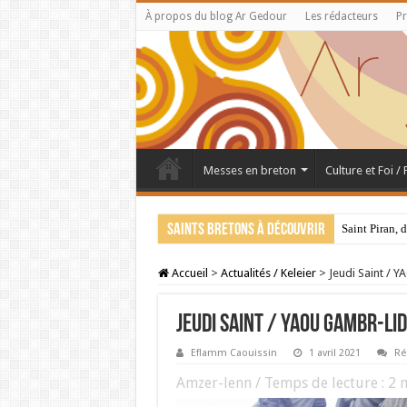
À propos du blog Ar Gedour
Les rédacteurs
Pr
Messes en breton
Culture et Foi /
Saints bretons à découvrir
Saint Piran, 
Accueil
>
Actualités / Keleier
>
Jeudi Saint /
Jeudi Saint / YAOU GAMBR-LID
Eflamm Caouissin
1 avril 2021
Ré
Amzer-lenn / Temps de lecture :
2
m