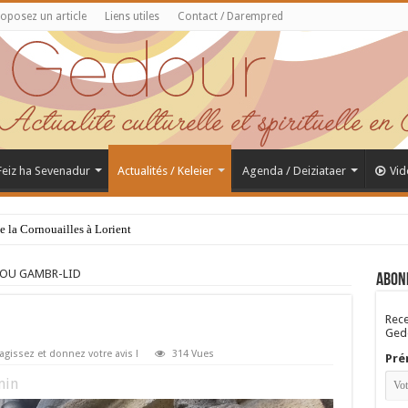
oposez un article
Liens utiles
Contact / Darempred
 Feiz ha Sevenadur
Actualités / Keleier
Agenda / Deiziataer
Vid
de la Cornouailles à Lorient
 YAOU GAMBR-LID
Abon
Rece
Gedo
agissez et donnez votre avis !
314 Vues
Pré
in