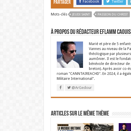
Facebook
Twitter
Partager
Mots-clés
JEUDI SAINT
PASSION DU CHRIST
À propos du rédacteur Eflamm Caouis
Marié et père de 5 enfant
Vannes au niveau de la P
théologique par plusieurs 
aumônier. Il est le fondat
bénévole de directeur de p
breton). Après avoir co-é
roman "CANNTAIREACHD". En 2024, il a égalem
Militaire International".
@ArGedour
Articles sur le même thème