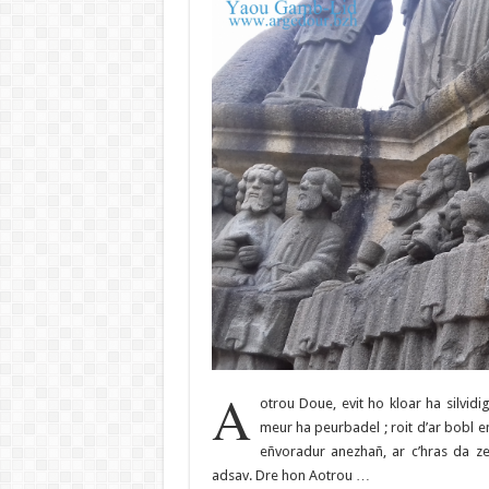
A
otrou Doue, evit ho kloar ha silvid
meur ha peurbadel ; roit d’ar bobl 
eñvoradur anezhañ, ar c’hras da z
adsav. Dre hon Aotrou …