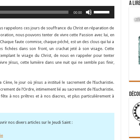
A lir
Utilisez
00:00
les
flèches
us rappelons ces jours de souffrance du Christ en réparation de
haut/bas
ation, nous pouvons tenter de vivre cette Passion avec lui, en
pour
Chaque faute commise, chaque péché, est un des clous qui lui a
augmenter
s fichées dans son front, un crachat jeté à son visage. Cette
ou
templant le visage du Christ, de nous en rappeler pour tenter
diminuer
vre Jésus, cette lumière dans une nuit qui ne semble pas finir,
le
volume.
 Cène, le jour où Jésus a institué le sacrement de l’Eucharistie.
 sacrement de l’Ordre, intimement lié au sacrement de l’Eucharistie.
Déco
ête à nos prêtres et à nos diacres, et plus particulièrement à
ir nos divers articles sur le Jeudi Saint :
ie