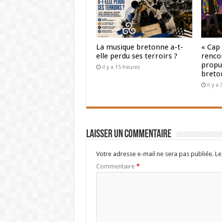
La musique bretonne a-t-
« Cap
elle perdu ses terroirs ?
renco
propul
il y a 15 heures
breto
il y a
Laisser un commentaire
Votre adresse e-mail ne sera pas publiée.
Le
Commentaire
*