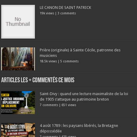
LE CANON DE SAINT PATRICK
19k views
|
3 comments
Prière (originale) à Sainte Cécile, patronne des
musiciens
18.5k views
|
5 comments
Articles les + commentés ce mois
Saint-Divy : quand une lecture maximaliste de la loi
de 1905 s’attaque au patrimoine breton
7 comments
|
651 views
4 août 1789 : les paysans libérés, la Bretagne
dépossédée
7 comments
|
425 views