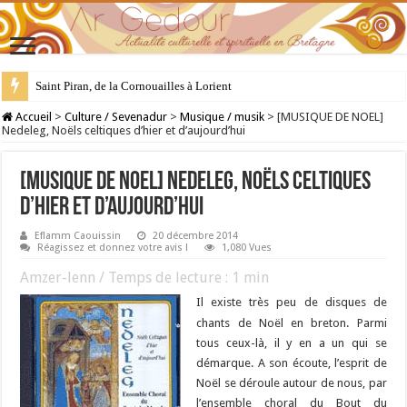
Saint Piran, de la Cornouailles à Lorient
28 juillet : Saint Samson de Dol, père de la Bretagne chrétienne
Accueil
>
Culture / Sevenadur
>
Musique / musik
>
[MUSIQUE DE NOEL]
Nedeleg, Noëls celtiques d’hier et d’aujourd’hui
[MUSIQUE DE NOEL] Nedeleg, Noëls celtiques
d’hier et d’aujourd’hui
Eflamm Caouissin
20 décembre 2014
Réagissez et donnez votre avis !
1,080 Vues
Amzer-lenn / Temps de lecture :
1
min
Il existe très peu de disques de
chants de Noël en breton. Parmi
tous ceux-là, il y en a un qui se
démarque. A son écoute, l’esprit de
Noël se déroule autour de nous, par
l’ensemble choral du Bout du