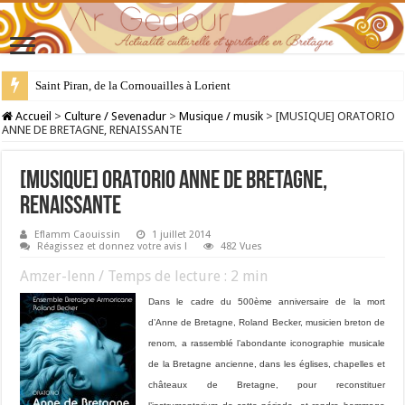
Saint Piran, de la Cornouailles à Lorient
28 juillet : Saint Samson de Dol, père de la Bretagne chrétienne
Accueil
>
Culture / Sevenadur
>
Musique / musik
>
[MUSIQUE] ORATORIO
ANNE DE BRETAGNE, RENAISSANTE
[MUSIQUE] ORATORIO ANNE DE BRETAGNE,
RENAISSANTE
Eflamm Caouissin
1 juillet 2014
Réagissez et donnez votre avis !
482 Vues
Amzer-lenn / Temps de lecture :
2
min
Dans le cadre du 500ème anniversaire de la mort
d’Anne de Bretagne, Roland Becker, musicien breton de
renom, a rassemblé l’abondante iconographie musicale
de la Bretagne ancienne, dans les églises, chapelles et
châteaux de Bretagne, pour reconstituer