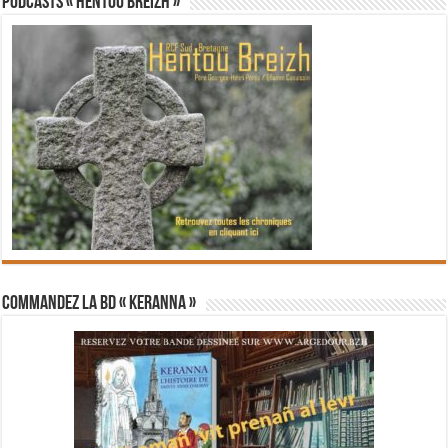
PODCASTS « Hentoù Breizh »
Commandez la BD « Keranna »