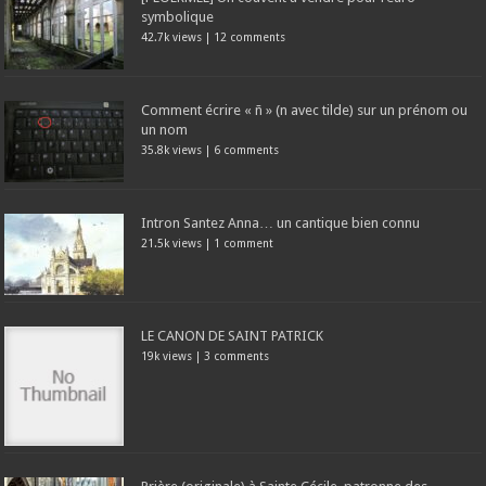
symbolique
42.7k views
|
12 comments
Comment écrire « ñ » (n avec tilde) sur un prénom ou
un nom
35.8k views
|
6 comments
Intron Santez Anna… un cantique bien connu
21.5k views
|
1 comment
LE CANON DE SAINT PATRICK
19k views
|
3 comments