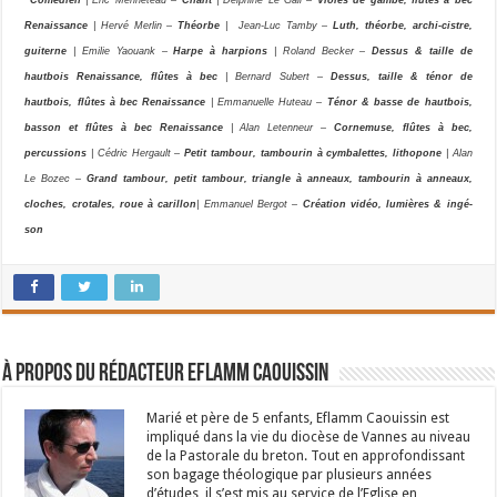
Renaissance
| Hervé Merlin –
Théorbe
| Jean-Luc Tamby –
Luth, théorbe, archi-cistre,
guiterne
| Emilie Yaouank –
Harpe à harpions
| Roland Becker –
Dessus & taille de
hautbois Renaissance, flûtes à bec
| Bernard Subert –
Dessus, taille & ténor de
hautbois, flûtes à bec Renaissance
| Emmanuelle Huteau –
Ténor & basse de hautbois,
basson et flûtes à bec Renaissance
| Alan Letenneur –
Cornemuse, flûtes à bec,
percussions
| Cédric Hergault –
Petit tambour, tambourin à cymbalettes, lithopone
| Alan
Le Bozec –
Grand tambour, petit tambour, triangle à anneaux, tambourin à anneaux,
cloches, crotales, roue à carillon
| Emmanuel Bergot –
Création vidéo, lumières & ingé-
son
À propos du rédacteur Eflamm Caouissin
Marié et père de 5 enfants, Eflamm Caouissin est
impliqué dans la vie du diocèse de Vannes au niveau
de la Pastorale du breton. Tout en approfondissant
son bagage théologique par plusieurs années
d’études, il s’est mis au service de l’Eglise en