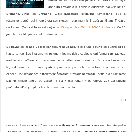
l’instrumentarium de cette période, et rendre hommage
dans un oratorio à la dernière duchesse souveraine de
Bretagne, Anne de Bretagne. C’est l’Ensemble Bretaigne Armoricane, qu’il a
récemment créé, qui interprètera ces pièces, notamment le 3 août au Grand Théâtre
de Lorient (Festival Interceltique) et
le 13 septembre 2014 à 20h30 à Vannes
. Ce 28
juin, l’ensemble présentait l’oratorio à Lesneven.
Le travail de Roland Becker par ailleurs nous assure ici d’une oeuvre de qualité et de
haute tenue. Les instruments peignent les multiples couleurs qui forment un tableau
enchanteur, offrant en transparence la silhouette bretonne d’une duchesse de
légende dans une oeuvre globale parfois surprenante, mais faisant apparaître en
chacun une résonance difficilement égalable. Oratorio-hommage, cette aventure n’est
pas un simple rappel du passé : il est « maintenant » et renvoie aux aspirations
profondes d’un peuple à la culture vivante et vraie…
EC
Laure Le Gurun –
Livret
| Roland Becker –
Musiques & direction musicale
| Jean Kergrist –
Comédien
| Eric Menneteau –
Chant
| Delphine Le Gall –
Violes de gambe, flûtes à bec