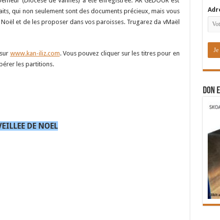
loemeur (Diocèse de Vannes) a été enregistrée. AR GEDOUR est
Adr
its, qui non seulement sont des documents précieux, mais vous
de Noël et de les proposer dans vos paroisses. Trugarez da vMaël
 sur
www.kan-iliz.com
. Vous pouvez cliquer sur les titres pour en
érer les partitions.
DON E
VEILLEE DE NOEL