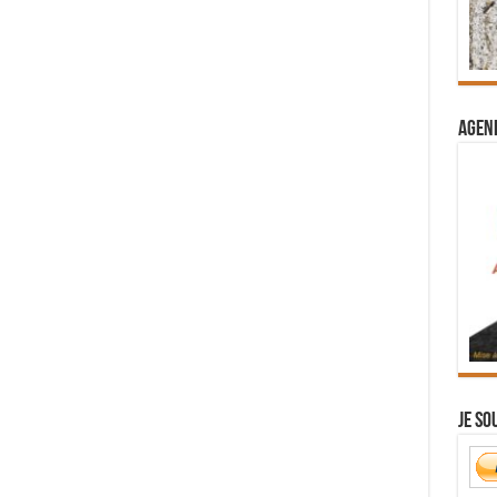
Agend
Je so