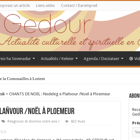
oposez un article
Liens utiles
Contact / Darempred
 Feiz ha Sevenadur
Actualités / Keleier
Agenda / Deiziataer
Vi
de la Cornouailles à Lorient
Saint Samson de Dol, père de la Bretagne chrétienne
sik
>
CHANTS DE NOEL : Nedeleg e Plañvour /Noël à Ploemeur
Abon
Rece
 Plañvour /Noël à Ploemeur
Gedo
Réagissez et donnez votre avis !
822 Vues
Pré
in