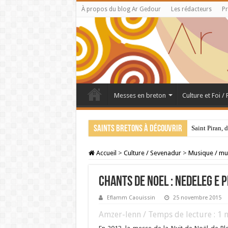
À propos du blog Ar Gedour
Les rédacteurs
Pr
Messes en breton
Culture et Foi /
Saints bretons à découvrir
Saint Piran, 
28 juillet : 
Accueil
>
Culture / Sevenadur
>
Musique / mu
CHANTS DE NOEL : Nedeleg e
Eflamm Caouissin
25 novembre 2015
Amzer-lenn / Temps de lecture :
1
m