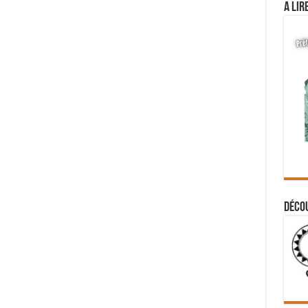
A lir
Déco