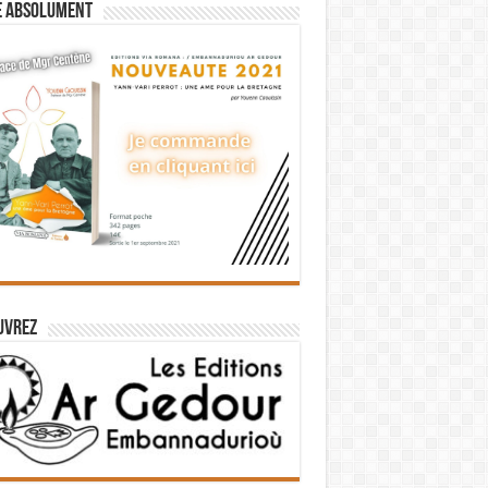
e absolument
uvrez