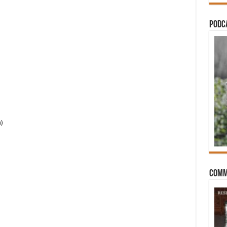
PODCA
)
Comm