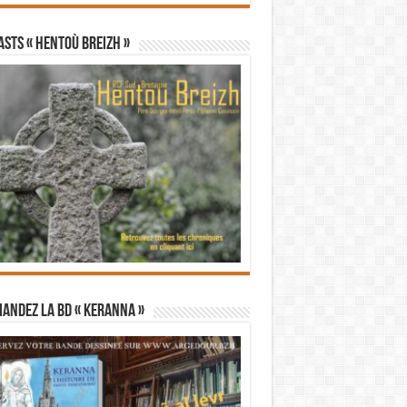
STS « Hentoù Breizh »
andez la BD « Keranna »