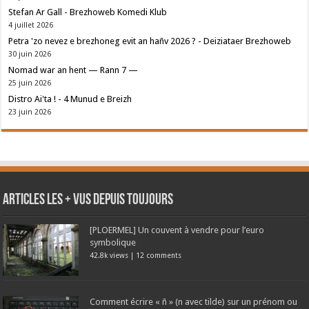
Stefan Ar Gall - Brezhoweb Komedi Klub
4 juillet 2026
Petra 'zo nevez e brezhoneg evit an hañv 2026 ? - Deiziataer Brezhoweb
30 juin 2026
Nomad war an hent — Rann 7 —
25 juin 2026
Distro Ai'ta ! - 4 Munud e Breizh
23 juin 2026
Articles les + vus depuis toujours
[PLOERMEL] Un couvent à vendre pour l’euro
symbolique
42.8k views
|
12 comments
Comment écrire « ñ » (n avec tilde) sur un prénom ou