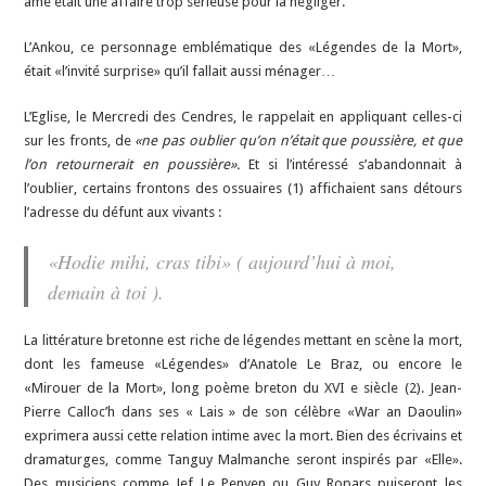
âme était une affaire trop sérieuse pour la négliger.
L’Ankou, ce personnage emblématique des «Légendes de la Mort»,
était «l’invité surprise» qu’il fallait aussi ménager…
L’Eglise, le Mercredi des Cendres, le rappelait en appliquant celles-ci
sur les fronts, de
«ne pas oublier qu’on n’était que poussière, et que
l’on retournerait en poussière».
Et si l’intéressé s’abandonnait à
l’oublier, certains frontons des ossuaires (1) affichaient sans détours
l’adresse du défunt aux vivants :
«Hodie mihi, cras tibi» ( aujourd’hui à moi,
demain à toi ).
La littérature bretonne est riche de légendes mettant en scène la mort,
dont les fameuse «Légendes» d’Anatole Le Braz, ou encore le
«Mirouer de la Mort», long poème breton du XVI e siècle (2). Jean-
Pierre Calloc’h dans ses « Lais » de son célèbre «War an Daoulin»
exprimera aussi cette relation intime avec la mort. Bien des écrivains et
dramaturges, comme Tanguy Malmanche seront inspirés par «Elle».
Des musiciens comme Jef Le Penven ou Guy Ropars puiseront les