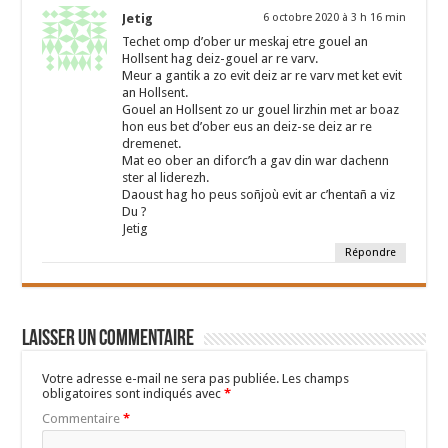
Jetig
6 octobre 2020 à 3 h 16 min
Techet omp d’ober ur meskaj etre gouel an
Hollsent hag deiz-gouel ar re varv.
Meur a gantik a zo evit deiz ar re varv met ket evit
an Hollsent.
Gouel an Hollsent zo ur gouel lirzhin met ar boaz
hon eus bet d’ober eus an deiz-se deiz ar re
dremenet.
Mat eo ober an diforc’h a gav din war dachenn
ster al liderezh.
Daoust hag ho peus soñjoù evit ar c’hentañ a viz
Du ?
Jetig
Répondre
Laisser un commentaire
Votre adresse e-mail ne sera pas publiée.
Les champs
obligatoires sont indiqués avec
*
Commentaire
*