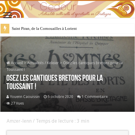
28 juillet : Saint Samson de Dol, père de la Bretagne chrétienne
Accueil
>
Actualités / Keleier
>
Osez les cantiques bretons pour la
Toussaint !
Osez les cantiques bretons pour la
Toussaint !
Youenn Caouissin
5 octobre 2020
1 Commentaire
27 Vues
Amzer-lenn / Temps de lecture :
3
min