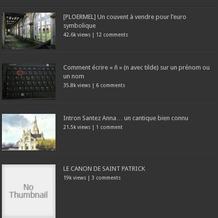
[PLOERMEL] Un couvent à vendre pour l’euro
symbolique
42.6k views
|
12 comments
Comment écrire « ñ » (n avec tilde) sur un prénom ou
un nom
35.8k views
|
6 comments
Intron Santez Anna… un cantique bien connu
21.5k views
|
1 comment
LE CANON DE SAINT PATRICK
19k views
|
3 comments