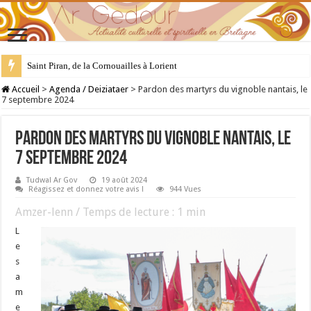
28 juillet : Saint Samson de Dol, père de la Bretagne chrétienne
Accueil
>
Agenda / Deiziataer
>
Pardon des martyrs du vignoble nantais, le
7 septembre 2024
Pardon des martyrs du vignoble nantais, le
7 septembre 2024
Tudwal Ar Gov
19 août 2024
Réagissez et donnez votre avis !
944 Vues
Amzer-lenn / Temps de lecture :
1
min
L
e
s
a
m
e