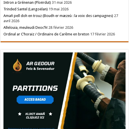
Intron a Grénenan (Ploërdut)
31 mai 2026
Trinded Santel (Langoëlan)
19 mai 2026
Amañ pell doh en trouz (Bouéh er mæzeù : la voix des campagnes)
27
avril 2026
Allelouia, meuleudi Deoc’h!
28 février 2026
Ordinal ar C’horaiz / Ordinaire de Carême en breton
17 février 2026