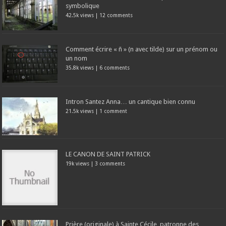
symbolique
42.5k views
|
12 comments
Comment écrire « ñ » (n avec tilde) sur un prénom ou
un nom
35.8k views
|
6 comments
Intron Santez Anna… un cantique bien connu
21.5k views
|
1 comment
LE CANON DE SAINT PATRICK
19k views
|
3 comments
Prière (originale) à Sainte Cécile, patronne des