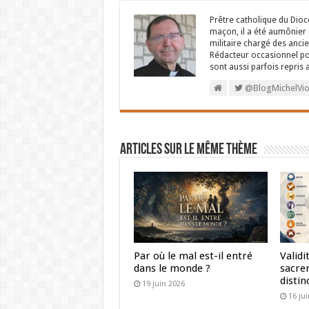
Prêtre catholique du Diocè
maçon, il a été aumônier 
militaire chargé des ancie
Rédacteur occasionnel pou
sont aussi parfois repris
@BlogMichelVio
Articles sur le même thème
Par où le mal est-il entré
Validi
dans le monde ?
sacre
distin
19 juin 2026
16 ju