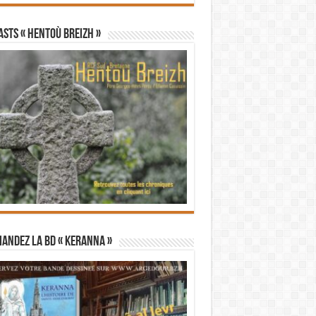
STS « Hentoù Breizh »
andez la BD « Keranna »