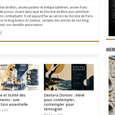
se de Blois, ancien pasteur et évêque luthérien, ancien franc-
de prison, vicaire épiscopal du Diocèse de Blois puis aumônier
ns combattants. Il est aujourd'hui au service du Diocèse de Paris.
r le blog breton Ar Gedour, certains des articles de son blog
 avec son aimable autorisation.
t
Agend
té et licéité des
Dextera Domini : élevé
ments : une
pour contempler,
ction essentielle
contempler pour
témoigner
in 2026
15 juin 2026