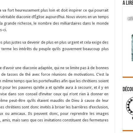
A lir
a va fort heureusement plus loin et doit inspirer ce qui pourrait
 véritable diaconie d’Église aujourd’hui. Nous vivons en un temps
 la grande richesse, le nombre des milliardaires dans le monde
-ci.
lus justes va devenir de plus en plus urgent et cela exige des
 terme les intérêts du peuple qu’ils gouvernent beaucoup plus
se d’avoir une diaconie adaptée, qui ne se limite pas à de bonnes
e tasses de thé avec force réunions de motivations. C’est la
en même temps que les portefeuilles afin que les chrétiens soient
pour les pauvres qu’elle a et qu’elle aura à secourir, et il y en
Déco
 vise dans son conseil d’inviter ceux qui n’ont rien à donner en
ême peut-être qu’ils étaient maudits de Dieu à cause de leur
s chrétiens sont donc invités à briser les barrières d’exclusion,
iaux ou amicaux. Ils peuvent donc, pour reprendre les images
lle, amis, mais sans que ces invitations constituent des fermetures