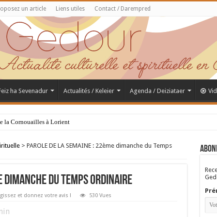
oposez un article
Liens utiles
Contact / Darempred
 Feiz ha Sevenadur
Actualités / Keleier
Agenda / Deiziataer
Vi
de la Cornouailles à Lorient
rituelle
>
PAROLE DE LA SEMAINE : 22ème dimanche du Temps
Abon
Rece
Gedo
e dimanche du Temps Ordinaire
Pré
gissez et donnez votre avis !
530 Vues
in