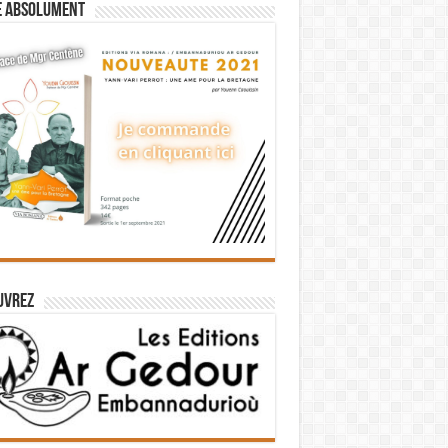
e absolument
uvrez