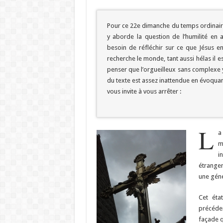
Pour ce 22e dimanche du temps ordinaire, 
y aborde la question de l’humilité en a
besoin de réfléchir sur ce que Jésus en
recherche le monde, tant aussi hélas il es
penser que l’orgueilleux sans complexe 
du texte est assez inattendue en évoquant
vous invite à vous arrêter :
L
a
m
i
étrangers
une génér
Cet éta
précéde
façade q