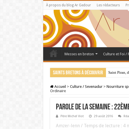
À propos du blog Ar Gedour
Les rédacteurs
Pr
Messes en breton
Culture et Foi /
Saints bretons à découvrir
Saint Piran, 
Accueil
>
Culture / Sevenadur
>
Nourriture spi
Ordinaire
PAROLE DE LA SEMAINE : 22èm
Père Michel Viot
29 août 2016
Réa
Amzer-lenn / Temps de lecture :
4
m