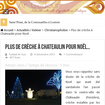
Saint Piran, de la Cornouailles à Lorient
28 juillet : Saint Samson de Dol, père de la Bretagne chrétienne
Accueil
>
Actualités / Keleier
>
Christianophobie
>
Plus de crèche à
Chateaulin pour Noël…
Plus de crèche à Chateaulin pour Noël…
Tudwal Ar Gov
4 décembre 2013
1 Commentaire
607 Vues
Amzer-lenn / Temps de lecture :
1
min
Vous vous rappelez sans
doute de la crèche de
Noël qui avait été
vandalisée l’an passé
dans le centre-ville de
Châteaulin (Finistère),
crèche installée par les