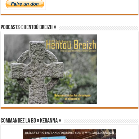
PODCASTS « Hentoù Breizh »
Commandez la BD « Keranna »