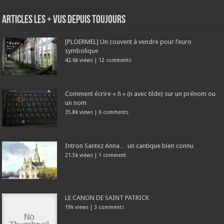
Articles les + vus depuis toujours
[PLOERMEL] Un couvent à vendre pour l’euro
symbolique
42.6k views
|
12 comments
Comment écrire « ñ » (n avec tilde) sur un prénom ou
un nom
35.8k views
|
6 comments
Intron Santez Anna… un cantique bien connu
21.5k views
|
1 comment
LE CANON DE SAINT PATRICK
19k views
|
3 comments