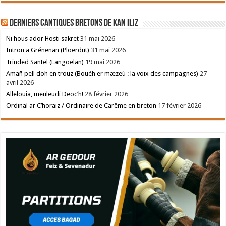
Derniers cantiques bretons de Kan Iliz
Ni hous ador Hosti sakret
31 mai 2026
Intron a Grénenan (Ploërdut)
31 mai 2026
Trinded Santel (Langoëlan)
19 mai 2026
Amañ pell doh en trouz (Bouéh er mæzeù : la voix des campagnes)
27
avril 2026
Allelouia, meuleudi Deoc’h!
28 février 2026
Ordinal ar C’horaiz / Ordinaire de Carême en breton
17 février 2026