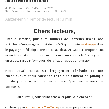
soutenir Ar Gedour
Redaction
15 décembre 2025
Réagissez et donnez votre avis !
146 Vues
Amzer-lenn / Temps de lecture :
3
min
Chers lecteurs,
Chaque semaine,
plusieurs milliers de lecteurs lisent nos
articles
, témoignage vibrant de l’intérêt que suscite
Ar Gedour
dans
le paysage médiatique breton et au-delà. Ar Gedour propose une
actualité
spirituelle et culturelle enracinée dans la Bretagne
—
un espace rare d’information, de réflexion et de transmission.
Notre travail repose sur l’engagement
bénévole de nos
chroniqueurs
et sur
l’absence totale de subvention publique
ou de publicité
, assurant ainsi notre indépendance éditoriale et
spirituelle.
Aujourd’hui, nous souhaitons aller
plus loin encore
:
développer
notre chaine
YouTube
pour vous proposer des