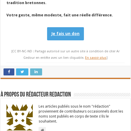
tradition bretonnes
.
Votre geste, même modeste, fait une réelle différence.
Je fais un don
[CC BY-NC-ND : Partage autorisé sur un autre site à condition de citer Ar
Gedour en entête avec un lien cliquable.
En savoir plus
]
À propos du rédacteur Redaction
Les articles publiés sous le nom "rédaction"
proviennent de contributeurs occasionnels dont les
noms sont publiés en corps de texte s'ils le
souhaitent.