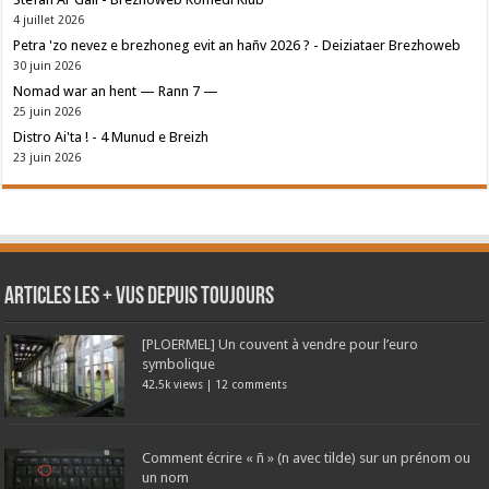
4 juillet 2026
Petra 'zo nevez e brezhoneg evit an hañv 2026 ? - Deiziataer Brezhoweb
30 juin 2026
Nomad war an hent — Rann 7 —
25 juin 2026
Distro Ai'ta ! - 4 Munud e Breizh
23 juin 2026
Articles les + vus depuis toujours
[PLOERMEL] Un couvent à vendre pour l’euro
symbolique
42.5k views
|
12 comments
Comment écrire « ñ » (n avec tilde) sur un prénom ou
un nom