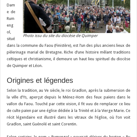
Dam
e de
Rum
eng
ol,
Photo issu du site du diocèse de Quimper
situé
dans la commune du Faou (Finistère), est l’un des plus anciens lieux de
pèlerinage marial de Bretagne. Riche d’une histoire mêlant traditions
celtiques et christianisme, il demeure un haut lieu spirituel du diocèse
de Quimper et Léon.
Origines et légendes
Selon la tradition, au Ve siècle, le roi Gradlon, après la submersion de
la ville d’Ys, aperçut depuis le Ménez-Hom des feux païens dans le
vallon du Faou. Touché par cette vision, il fit vœu de remplacer ce lieu
de culte païen par une église dédiée à la Trinité et à la Vierge Marie. Ce
récit légendaire est illustré dans les vitraux de l’église, où l’on voit
Gradlon, saint Guénolé et saint Corentin.
Selon certains, le nom « Rumengol » pourrait dériver du breton « Ru