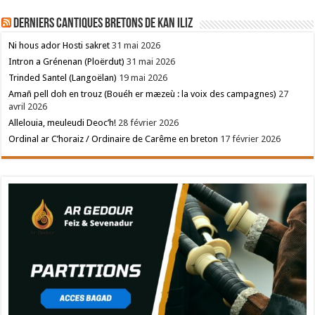
Derniers cantiques bretons de Kan Iliz
Ni hous ador Hosti sakret
31 mai 2026
Intron a Grénenan (Ploërdut)
31 mai 2026
Trinded Santel (Langoëlan)
19 mai 2026
Amañ pell doh en trouz (Bouéh er mæzeù : la voix des campagnes)
27
avril 2026
Allelouia, meuleudi Deoc’h!
28 février 2026
Ordinal ar C’horaiz / Ordinaire de Carême en breton
17 février 2026