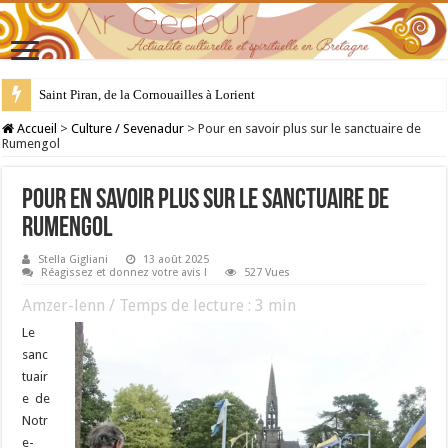
28 juillet : Saint Samson de Dol, père de la Bretagne chrétienne
Accueil
>
Culture / Sevenadur
>
Pour en savoir plus sur le sanctuaire de
Rumengol
Pour en savoir plus sur le sanctuaire de
Rumengol
Stella Gigliani
13 août 2025
Réagissez et donnez votre avis !
527 Vues
Amzer-lenn / Temps de lecture :
3
min
Le
sanc
tuair
e de
Notr
e-