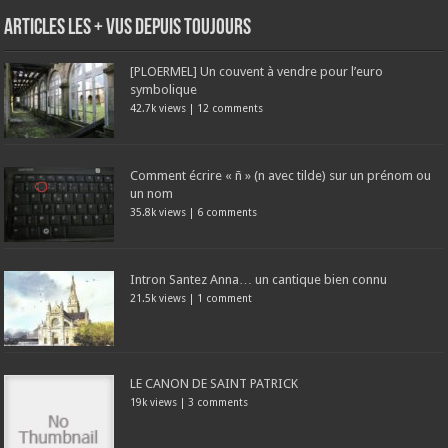
Articles les + vus depuis toujours
[PLOERMEL] Un couvent à vendre pour l’euro
symbolique
42.7k views
|
12 comments
Comment écrire « ñ » (n avec tilde) sur un prénom ou
un nom
35.8k views
|
6 comments
Intron Santez Anna… un cantique bien connu
21.5k views
|
1 comment
LE CANON DE SAINT PATRICK
19k views
|
3 comments