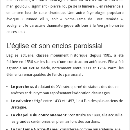
men goulou », signifiant « pierre rouge de la lumière », en référence à
un ancien lieu de culte druidique. Une autre étymologie populaire
évoque « Rumed oll », soit « Notre-Dame de Tout Remède »,
soulignant le caractère thaumaturgique attribué à la Vierge honorée
en ces lieux .
L’église et son enclos paroissial
L’église actuelle, classée monument historique depuis 1985, a été
édifiée en 1536 sur les bases d’une construction antérieure. Elle a été
agrandie au XVIIIe siècle, notamment entre 1731 et 1754. Parmi les
éléments remarquables de l’enclos paroissial :
Le porche sud
: datant du XVe siècle, orné de statues des douze
apôtres et d’un tympan représentant l’Adoration des Mages
Le calvaire
: érigé entre 1433 et 1457, il est l’un des plus anciens de
Bretagne.
La chapelle du couronnement
: construite en 1880, elle accueille
les grandes cérémonies en plein air lors des pardons.
La fontaine Notre-Dame
: considérée comme miraculeuse, elle