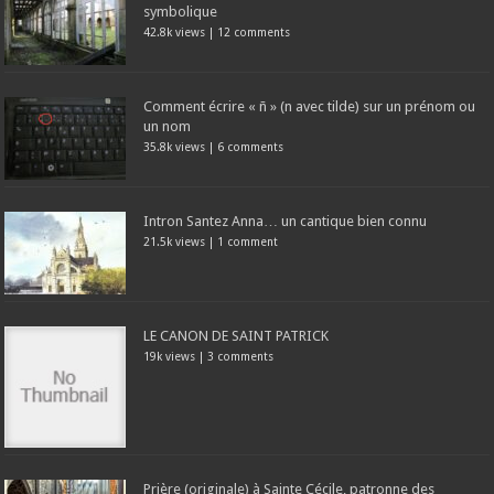
symbolique
42.8k views
|
12 comments
Comment écrire « ñ » (n avec tilde) sur un prénom ou
un nom
35.8k views
|
6 comments
Intron Santez Anna… un cantique bien connu
21.5k views
|
1 comment
LE CANON DE SAINT PATRICK
19k views
|
3 comments
Prière (originale) à Sainte Cécile, patronne des