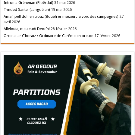
Intron a Grénenan (Ploërdut)
31 mai 2026
Trinded Santel (Langoëlan)
19 mai 2026
Amañ pell doh en trouz (Bouéh er mæzeù : la voix des campagnes)
27
avril 2026
Allelouia, meuleudi Deoc’h!
28 février 2026
Ordinal ar C’horaiz / Ordinaire de Carême en breton
17 février 2026