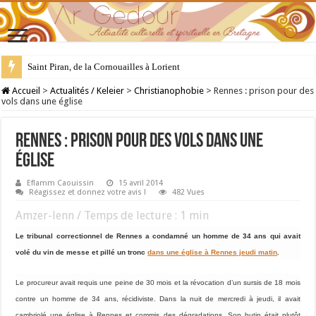
Saint Piran, de la Cornouailles à Lorient
28 juillet : Saint Samson de Dol, père de la Bretagne chrétienne
Accueil
>
Actualités / Keleier
>
Christianophobie
>
Rennes : prison pour des
vols dans une église
Rennes : prison pour des vols dans une
église
Eflamm Caouissin
15 avril 2014
Réagissez et donnez votre avis !
482 Vues
Amzer-lenn / Temps de lecture :
1
min
Le tribunal correctionnel de Rennes a condamné un homme de 34 ans qui avait
volé du vin de messe et pillé un tronc
dans une église à Rennes jeudi matin
.
Le procureur avait requis une peine de 30 mois et la révocation d’un sursis de 18 mois
contre un homme de 34 ans, récidiviste. Dans la nuit de mercredi à jeudi, il avait
cambriolé une église à Rennes et commis des dégradations.
Son butin était plutôt