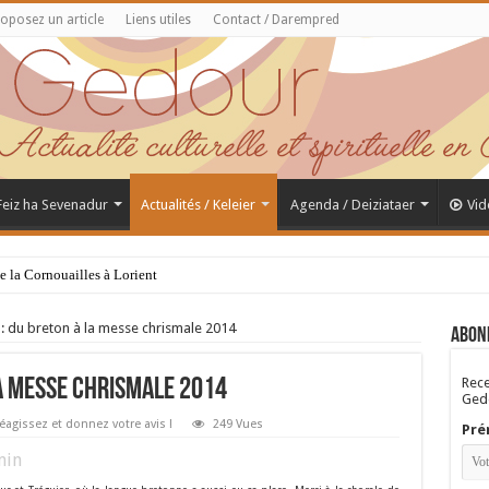
oposez un article
Liens utiles
Contact / Darempred
 Feiz ha Sevenadur
Actualités / Keleier
Agenda / Deiziataer
Vid
de la Cornouailles à Lorient
 du breton à la messe chrismale 2014
Abon
Rece
la messe chrismale 2014
Gedo
éagissez et donnez votre avis !
249 Vues
Pré
in