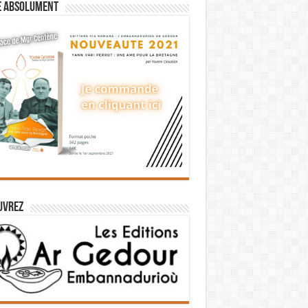
e absolument
uvrez