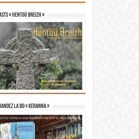
STS « Hentoù Breizh »
andez la BD « Keranna »