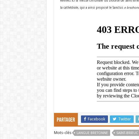
Revivez ici la messe chrismale du Diocèse de Saint-Brie
la cathédrale, qui a ainsi proposé le Sanctus
e brezhon
Facebook
Twitter
Partager
Mots-clés
LANGUE BRETONNE
SAINT-BRIEUC