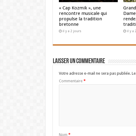
« Cap Kozmik », une
Grand
rencontre musicale qui
Dame 
propulse la tradition
rendez
bretonne
tradit
il y a 2 jours
il y a
Laisser un commentaire
Votre adresse e-mail ne sera pas publiée.
Le
Commentaire
*
Nom
*