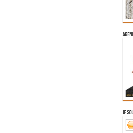
Agend
Je so