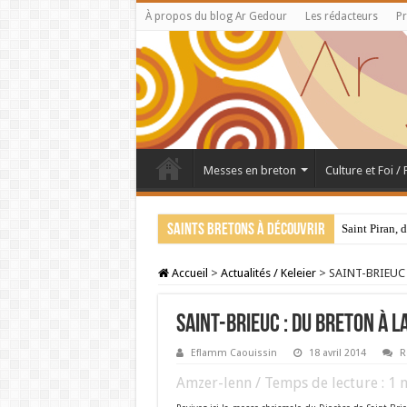
À propos du blog Ar Gedour
Les rédacteurs
Pr
Messes en breton
Culture et Foi /
Saints bretons à découvrir
Saint Piran, 
Accueil
>
Actualités / Keleier
>
SAINT-BRIEUC :
SAINT-BRIEUC : du breton à 
Eflamm Caouissin
18 avril 2014
R
Amzer-lenn / Temps de lecture :
1
m