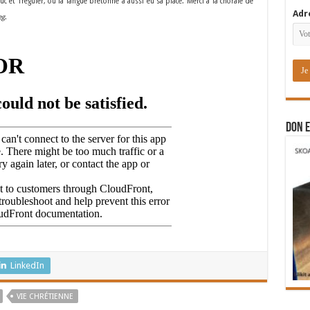
uc et Tréguier, où la langue bretonne a aussi eu sa place. Merci à la chorale de
Adr
eg
.
DON E
LinkedIn
VIE CHRÉTIENNE