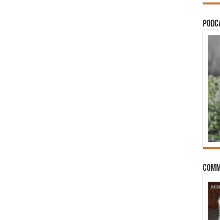
PODCA
Comm