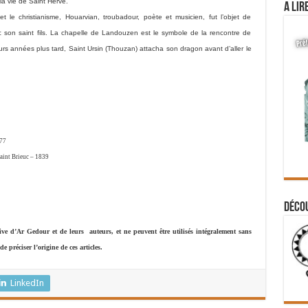
a vie de Saint Hervé.
A lir
le christianisme, Houarvian, troubadour, poète et musicien, fut l’objet de
 son saint fils. La chapelle de Landouzen est le symbole de la rencontre de
urs années plus tard, Saint Ursin (Thouzan) attacha son dragon avant d’aller le
977
Saint Brieuc – 1839
Déco
usive d’Ar Gedour et de leurs auteurs, et ne peuvent être utilisés intégralement sans
e préciser l’origine de ces articles.
LinkedIn