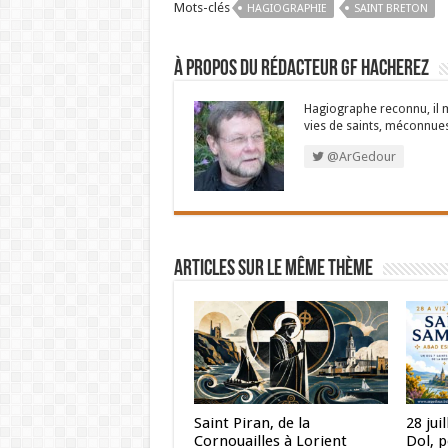
Mots-clés
HAGIOGRAPHIE
SAINT BRETON
À propos du rédacteur GF Hacherez
Hagiographe reconnu, il m
vies de saints, méconnues
@ArGedour
Articles sur le même thème
Saint Piran, de la
28 jui
Cornouailles à Lorient
Dol, 