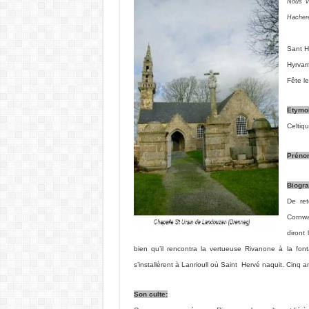
Nous vo
Hacher
Sant H
Hyrvar
Fête l
Etymol
Celtiq
Préno
Biogra
De ret
Cornwa
diront 
bien qu’il rencontra la vertueuse Rivanone à la fo
s’installèrent à Lanrioull où Saint Hervé naquit. Cinq a
Son culte: