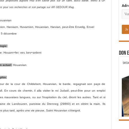
us proposons aujourd »hui d’en savoir plus sur un saint, aussi barde
.
Merci à GF
Adr
ez pour ses recherches et son partage sur AR GEDOUR Mag.
ouarvian
nion, Harviazn, Huvarnion, Houarvian, Harvian, peut-être Envelig, Envel
e 5 décembre
ogie:
DON E
ue: Houarn=fer; vev, bev=ardent
m actuel
:
Houarvian
phie:
our de la cour de Childebert, Houarvian, le barde, regagnait son pays de
ll. En cours de chemin, il alla visiter le roi Judaël, peut-être pour un emploi
les mauvaises langues, ou sur l’inspiration du ciel, diront les autres. Tant et si
ntaine de Landouzen, paroisse du Drenneg (29860) et en obtint la main. Ils
ns plus tard, après une vie pieuse, Saint Houarvian s’éteignit.