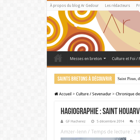
À propos du blog Ar Gedour
Les rédacteurs
Pr
Messes en breton
Culture et Foi /
Saints bretons à découvrir
Saint Piran, 
Accueil
>
Culture / Sevenadur
>
Chronique de
HAGIOGRAPHIE : Saint Houarv
GF Hacherez
5 décembre 2014
1 
Amzer-lenn / Temps de lecture :
2
m