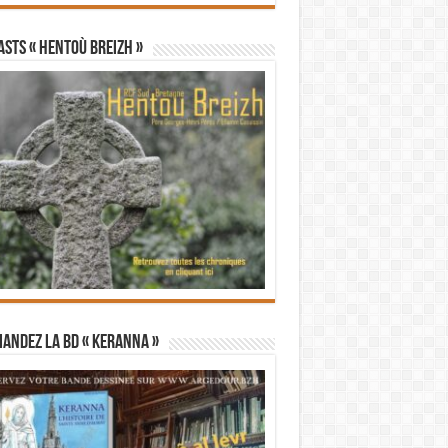
STS « Hentoù Breizh »
andez la BD « Keranna »