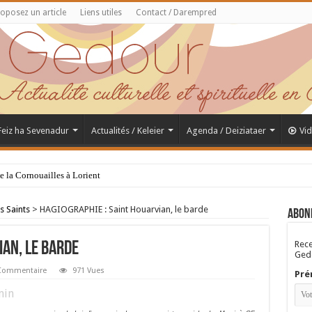
oposez un article
Liens utiles
Contact / Darempred
 Feiz ha Sevenadur
Actualités / Keleier
Agenda / Deiziataer
Vi
de la Cornouailles à Lorient
s Saints
>
HAGIOGRAPHIE : Saint Houarvian, le barde
Abon
Rece
ian, le barde
Gedo
Commentaire
971 Vues
Pré
in