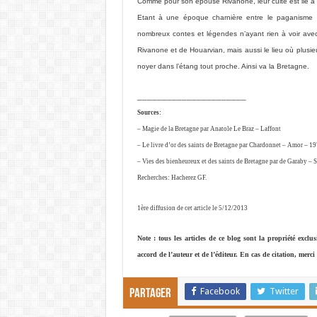
Comme pour son épouse Rivanone, leur culte est lié à l
Etant à une époque charnière entre le paganisme et 
nombreux contes et légendes n’ayant rien à voir avec
Rivanone et de Houarvian, mais aussi le lieu où plusie
noyer dans l’étang tout proche. Ainsi va la Bretagne.
______________________
Sources:
– Magie de la Bretagne par Anatole Le Braz – Laffont
– Le livre d’or des saints de Bretagne par Chardonnet – Amor – 1
– Vies des bienheureux et des saints de Bretagne par de Garaby – 
Recherches: Hacherez GF.
1ère diffusion de cet article le 5/12/2013
Note : tous les articles de ce blog sont la propriété excl
accord de l’auteur et de l’éditeur. En cas de citation, merci d
Facebook
Twitter
Partager