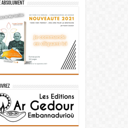
e absolument
uvrez