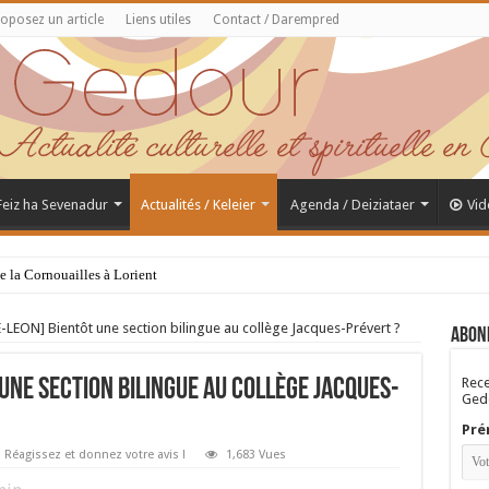
oposez un article
Liens utiles
Contact / Darempred
 Feiz ha Sevenadur
Actualités / Keleier
Agenda / Deiziataer
Vid
de la Cornouailles à Lorient
LEON] Bientôt une section bilingue au collège Jacques-Prévert ?
Abon
Rece
 une section bilingue au collège Jacques-
Gedo
Pré
Réagissez et donnez votre avis !
1,683 Vues