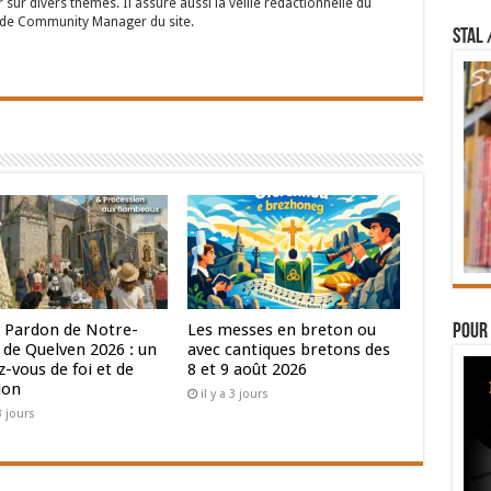
 sur divers thèmes. Il assure aussi la veille rédactionnelle du
n de Community Manager du site.
STAL 
 Pardon de Notre-
Les messes en breton ou
Pour 
de Quelven 2026 : un
avec cantiques bretons des
-vous de foi et de
8 et 9 août 2026
ion
il y a 3 jours
 3 jours