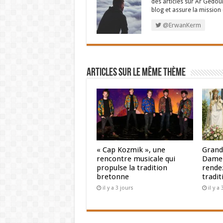
des articles sur Ar Gedour
blog et assure la missio
@ErwanKerm
Articles sur le même thème
« Cap Kozmik », une
Grand
rencontre musicale qui
Dame 
propulse la tradition
rendez
bretonne
tradit
il y a 3 jours
il y a