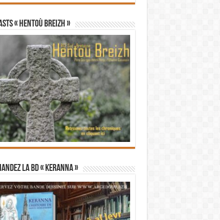
STS « Hentoù Breizh »
andez la BD « Keranna »