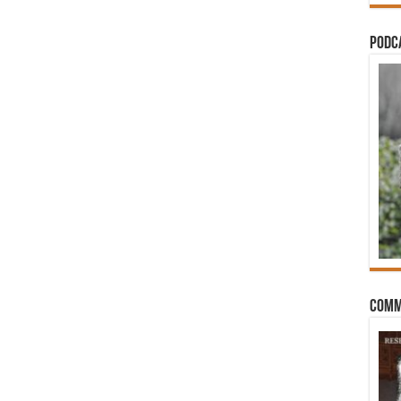
PODCA
Comm