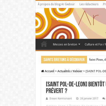
À propos du blog Ar Gedour
Les rédacteurs
Pr
Messes en breton
Culture et Foi /
Saints bretons à découvrir
Saint Piran, 
Accueil
>
Actualités / Keleier
>
[SAINT POL-DE-
[SAINT POL-DE-LEON] Bientôt
Prévert ?
Erwan Kermorvant
26 janvier 2017