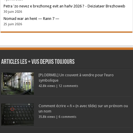
Petra 'zo nevez e brezhoneg evit an hañv 2026 ? - Deiziataer Brezhoweb
30 juin 2026
Nomad war an hent — Rann 7 —
25 juin 2026
Articles les + vus depuis toujours
[PLOERMEL] Un couvent à vendre pour l’euro
symbolique
42.8k views
|
12 comments
Comment écrire « ñ » (n avec tilde) sur un prénom ou
un nom
35.8k views
|
6 comments