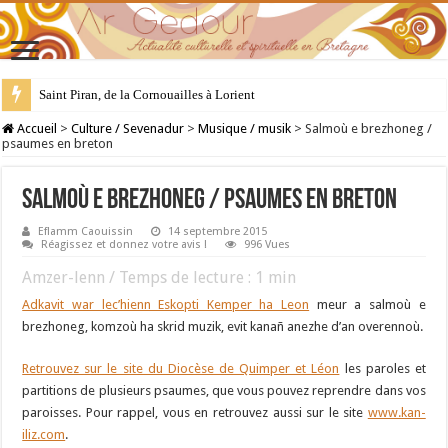
Saint Piran, de la Cornouailles à Lorient
28 juillet : Saint Samson de Dol, père de la Bretagne chrétienne
Accueil
>
Culture / Sevenadur
>
Musique / musik
>
Salmoù e brezhoneg /
psaumes en breton
Salmoù e brezhoneg / psaumes en breton
Eflamm Caouissin
14 septembre 2015
Réagissez et donnez votre avis !
996 Vues
Amzer-lenn / Temps de lecture :
1
min
Adkavit war lec’hienn Eskopti Kemper ha Leon
meur a salmoù e
brezhoneg, komzoù ha skrid muzik, evit kanañ anezhe d’an overennoù.
Retrouvez sur le site du Diocèse de Quimper et Léon
les paroles et
partitions de plusieurs psaumes, que vous pouvez reprendre dans vos
paroisses. Pour rappel, vous en retrouvez aussi sur le site
www.kan-
iliz.com
.