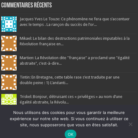
Commentaires récents
Jacques Yves Le Touze: Ce phénomène ne fera que s’accentuer
avec le temps . La rançon du succès de l’or...
Mikael: Le bilan des destructions patrimoniales imputables à la
Révolution française en...
Martien: La Révolution dite ''française" a proclamé une "égalité
abstraite", c’est-à-dire...
Tintin: En Bretagne, cette table rase s’est traduite par une
double peine : 1) L’anéanti...
Triskel: Bonjour, détruisant ces « privilèges » au nom d’une
égalité abstraite, la Révolu...
Nous utilisons des cookies pour vous garantir la meilleure
expérience sur notre site web. Si vous continuez à utiliser ce
site, nous supposerons que vous en êtes satisfait.
Ne manquez pas la nouveauté de Bernard Rio "LA REVOLUTION DES
OK
Ar Gedour 2026, tous droits réservés
OMBRES".
CLIQUEZ ICI POUR EN SAVOIR PLUS
ou
Ignorer