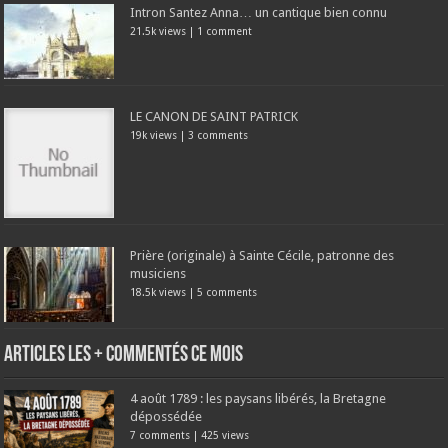
Intron Santez Anna… un cantique bien connu
21.5k views
|
1 comment
LE CANON DE SAINT PATRICK
19k views
|
3 comments
Prière (originale) à Sainte Cécile, patronne des
musiciens
18.5k views
|
5 comments
Articles les + commentés ce mois
4 août 1789 : les paysans libérés, la Bretagne
dépossédée
7 comments
|
425 views