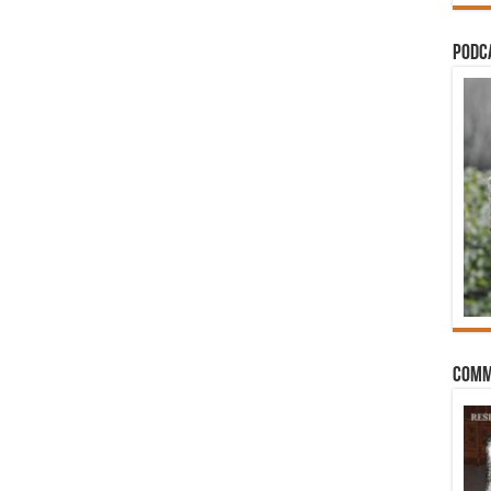
PODCA
Comm