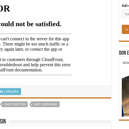
Adr
DON E
LinkedIn
SAINT BRETON
SANT GWENNAD
sin