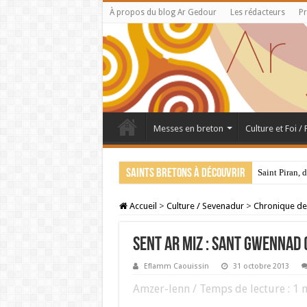
À propos du blog Ar Gedour
Les rédacteurs
Pr
Messes en breton
Culture et Foi /
Saints bretons à découvrir
Saint Piran, 
Accueil
>
Culture / Sevenadur
>
Chronique de
Sent ar miz : Sant Gwennad 
Eflamm Caouissin
31 octobre 2013
Amzer-lenn / Temps de lecture :
1
m