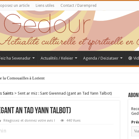
oposez un article
Liens utiles
Contact / Darempred
 Feiz ha Sevenadur
Actualités / Keleier
Agenda / Deiziataer
Vi
de la Cornouailles à Lorient
s Saints
>
Sent ar miz : Sant Gwennad (gant an Tad Yann Talbot)
Abon
Rece
(gant an Tad Yann Talbot)
Gedo
Réagissez et donnez votre avis !
440 Vues
Pré
in