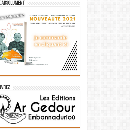
e absolument
uvrez