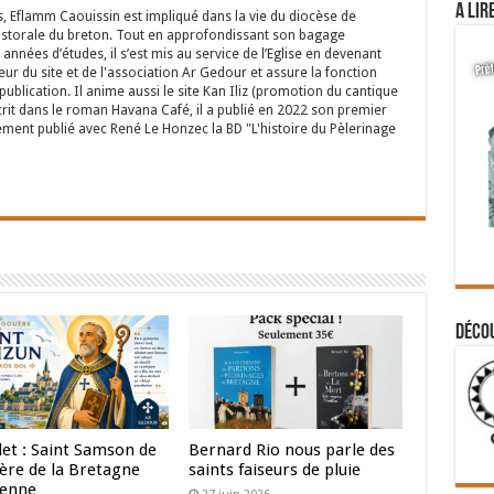
A lir
s, Eflamm Caouissin est impliqué dans la vie du diocèse de
astorale du breton. Tout en approfondissant son bagage
années d’études, il s’est mis au service de l’Eglise en devenant
eur du site et de l'association Ar Gedour et assure la fonction
ublication. Il anime aussi le site Kan Iliz (promotion du cantique
crit dans le roman Havana Café, il a publié en 2022 son premier
ent publié avec René Le Honzec la BD "L'histoire du Pèlerinage
Déco
llet : Saint Samson de
Bernard Rio nous parle des
père de la Bretagne
saints faiseurs de pluie
ienne