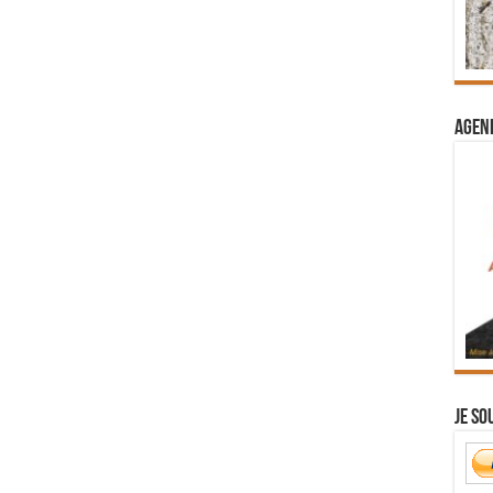
Agend
Je so