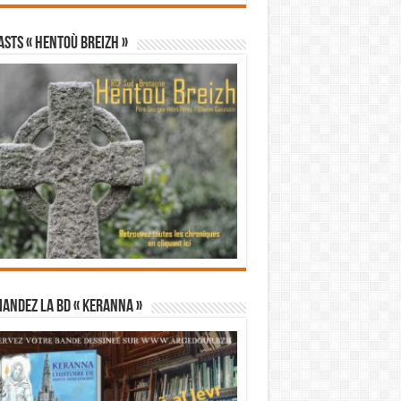
STS « Hentoù Breizh »
andez la BD « Keranna »