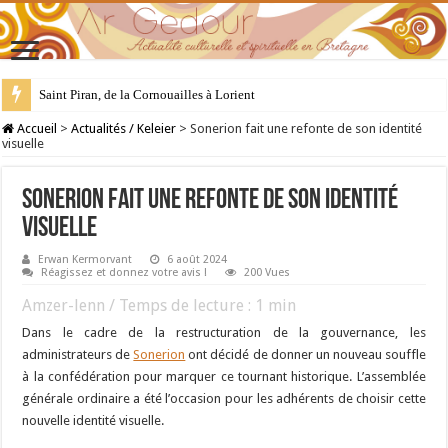
Saint Piran, de la Cornouailles à Lorient
28 juillet : Saint Samson de Dol, père de la Bretagne chrétienne
Accueil
>
Actualités / Keleier
>
Sonerion fait une refonte de son identité
visuelle
Sonerion fait une refonte de son identité
visuelle
Erwan Kermorvant
6 août 2024
Réagissez et donnez votre avis !
200 Vues
Amzer-lenn / Temps de lecture :
1
min
Dans le cadre de la restructuration de la gouvernance, les
administrateurs de
Sonerion
ont décidé de donner un nouveau souffle
à la confédération pour marquer ce tournant historique. L’assemblée
générale ordinaire a été l’occasion pour les adhérents de choisir cette
nouvelle identité visuelle.