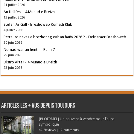
21 juillet 2026
An Hellfest - 4 Munud e Breizh
13 juillet 2026
Stefan Ar Gall - Brezhoweb Komedi Klub
4 juillet 2026
Petra 'zo nevez e brezhoneg evit an hañv 2026 ? - Deiziataer Brezhoweb
30 juin 2026
Nomad war an hent — Rann 7 —
25 juin 2026
Distro Ai'ta ! - 4 Munud e Breizh
23 juin 2026
Articles les + vus depuis toujours
[PLOERMEL] Un couvent à vendre pour l’euro
symbolique
42.6k views
|
12 comments