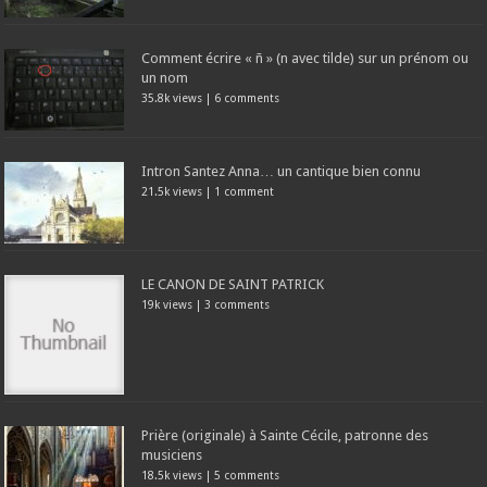
Comment écrire « ñ » (n avec tilde) sur un prénom ou
un nom
35.8k views
|
6 comments
Intron Santez Anna… un cantique bien connu
21.5k views
|
1 comment
LE CANON DE SAINT PATRICK
19k views
|
3 comments
Prière (originale) à Sainte Cécile, patronne des
musiciens
18.5k views
|
5 comments