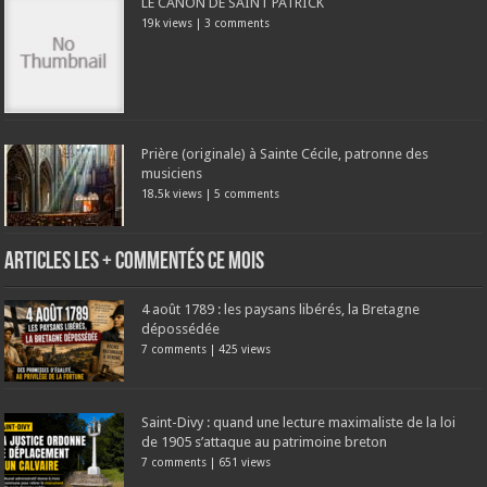
LE CANON DE SAINT PATRICK
19k views
|
3 comments
Prière (originale) à Sainte Cécile, patronne des
musiciens
18.5k views
|
5 comments
Articles les + commentés ce mois
4 août 1789 : les paysans libérés, la Bretagne
dépossédée
7 comments
|
425 views
Saint-Divy : quand une lecture maximaliste de la loi
de 1905 s’attaque au patrimoine breton
7 comments
|
651 views