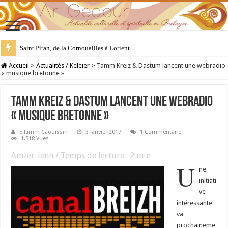
Saint Piran, de la Cornouailles à Lorient
28 juillet : Saint Samson de Dol, père de la Bretagne chrétienne
Accueil
>
Actualités / Keleier
>
Tamm Kreiz & Dastum lancent une webradio
« musique bretonne »
Tamm Kreiz & Dastum lancent une webradio
« musique bretonne »
Eflamm Caouissin
3 janvier 2017
1 Commentaire
1,518 Vues
Amzer-lenn / Temps de lecture :
2
min
U
ne
initiati
ve
intéressante
va
prochaineme