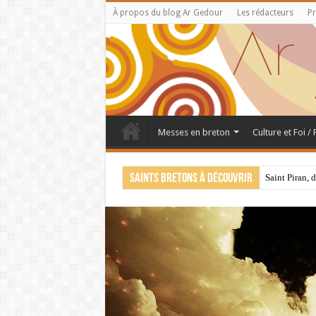
À propos du blog Ar Gedour
Les rédacteurs
Pr
Messes en breton
Culture et Foi /
Saints bretons à découvrir
Saint Piran, 