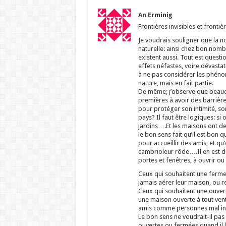
An Erminig
Frontières invisibles et fronti
Je voudrais souligner que la no
naturelle: ainsi chez bon nom
existent aussi. Tout est questi
effets néfastes, voire dévastat
à ne pas considérer les phéno
nature, mais en fait partie.
De même; j’observe que beauco
premières à avoir des barrières 
pour protéger son intimité, son
pays? Il faut être logiques: si 
jardins….Et les maisons ont de
le bon sens fait qu’il est bon 
pour accueillir des amis, et qu
cambrioleur rôde….Il en est de
portes et fenêtres, à ouvrir o
Ceux qui souhaitent une ferme
jamais aérer leur maison, ou 
Ceux qui souhaitent une ouvert
une maison ouverte à tout vent
amis comme personnes mal inte
Le bon sens ne voudrait-il pa
ouvertes ou fermées quand il le