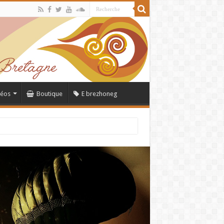
déos
Boutique
E brezhoneg