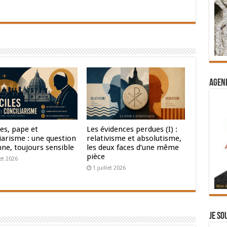
Agend
es, pape et
Les évidences perdues (I) :
iarisme : une question
relativisme et absolutisme,
nne, toujours sensible
les deux faces d’une même
pièce
let 2026
1 juillet 2026
Je so