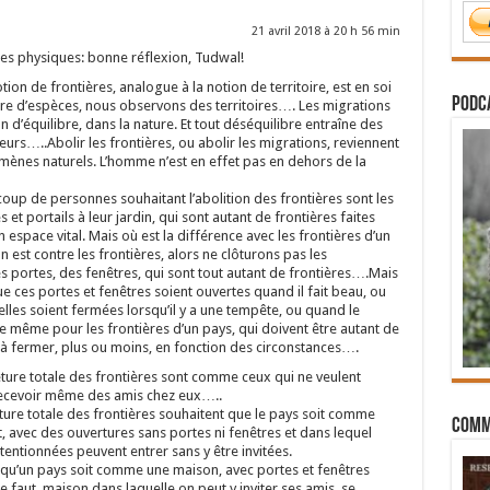
21 avril 2018 à 20 h 56 min
ères physiques: bonne réflexion, Tudwal!
tion de frontières, analogue à la notion de territoire, est en soi
PODCA
bre d’espèces, nous observons des territoires…. Les migrations
on d’équilibre, dans la nature. Et tout déséquilibre entraîne des
eurs…..Abolir les frontières, ou abolir les migrations, reviennent
mènes naturels. L’homme n’est en effet pas en dehors de la
up de personnes souhaitant l’abolition des frontières sont les
et portails à leur jardin, qui sont autant de frontières faites
 espace vital. Mais où est la différence avec les frontières d’un
on est contre les frontières, alors ne clôturons pas les
s portes, des fenêtres, qui sont tout autant de frontières….Mais
que ces portes et fenêtres soient ouvertes quand il fait beau, ou
’elles soient fermées lorsqu’il y a une tempête, ou quand le
 même pour les frontières d’un pays, qui doivent être autant de
u à fermer, plus ou moins, en fonction des circonstances….
ture totale des frontières sont comme ceux qui ne veulent
recevoir même des amis chez eux…..
ure totale des frontières souhaitent que le pays soit comme
Comm
, avec des ouvertures sans portes ni fenêtres et dans lequel
ntionnées peuvent entrer sans y être invitées.
s qu’un pays soit comme une maison, avec portes et fenêtres
 faut, maison dans laquelle on peut y inviter ses amis, se