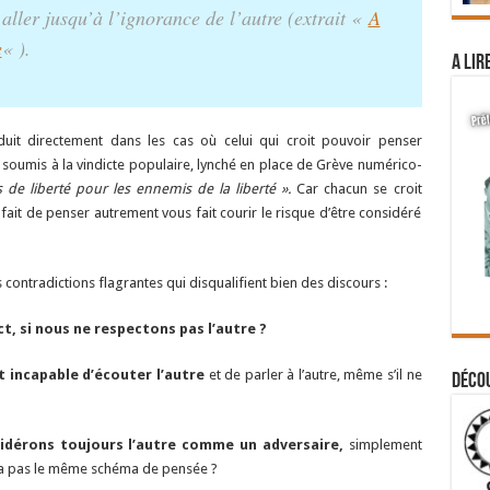
 aller jusqu’à l’ignorance de l’autre (extrait «
A
e
« ).
A lir
aduit directement dans les cas où celui qui croit pouvoir penser
, soumis à la vindicte populaire, lynché en place de Grève numérico-
as de liberté pour les ennemis de la liberté ».
Car chacun se croit
le fait de penser autrement vous fait courir le risque d’être considéré
ontradictions flagrantes qui disqualifient bien des discours :
, si nous ne respectons pas l’autre ?
t incapable d’écouter l’autre
et de parler à l’autre, même s’il ne
Déco
idérons toujours l’autre comme un adversaire,
simplement
n’a pas le même schéma de pensée ?