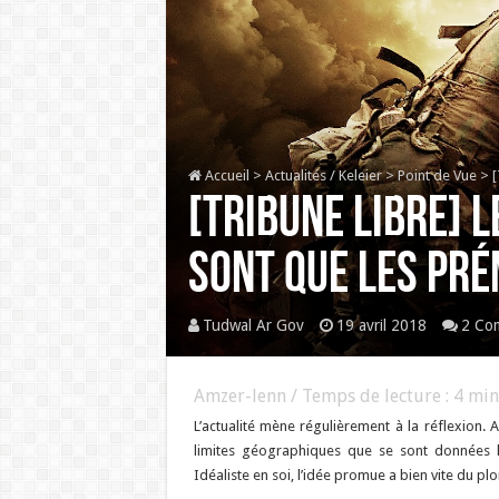
Accueil
>
Actualités / Keleier
>
Point de Vue
>
[
[TRIBUNE LIBRE] L
sont que les pré
Tudwal Ar Gov
19 avril 2018
2 Co
Amzer-lenn / Temps de lecture :
4
min
L’actualité mène régulièrement à la réflexion. 
limites géographiques que se sont données le
Idéaliste en soi, l’idée promue a bien vite du plo