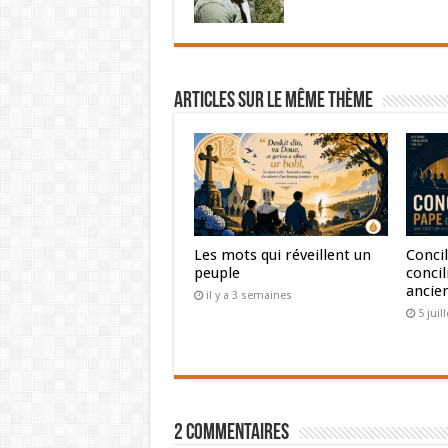
Articles sur le même thème
Les mots qui réveillent un
Concil
peuple
concil
ancie
il y a 3 semaines
5 juil
2 Commentaires