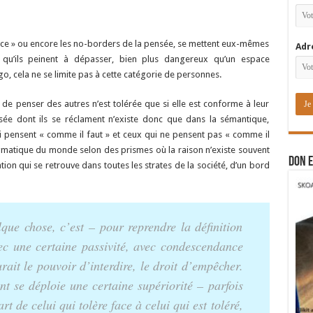
rance » ou encore les no-borders de la pensée, se mettent eux-mêmes
Adr
er qu’ils peinent à dépasser, bien plus dangereux qu’un espace
o, cela ne se limite pas à cette catégorie de personnes.
e de penser des autres n’est tolérée que si elle est conforme à leur
ée dont ils se réclament n’existe donc que dans la sémantique,
i pensent « comme il faut » et ceux qui ne pensent pas « comme il
ogmatique du monde selon des prismes où la raison n’existe souvent
DON E
ation qui se retrouve dans toutes les strates de la société, d’un bord
lque chose, c’est – pour reprendre la définition
c une certaine passivité, avec condescendance
urait le pouvoir d’interdire, le droit d’empêcher.
t se déploie une certaine supériorité – parfois
rt de celui qui tolère face à celui qui est toléré,