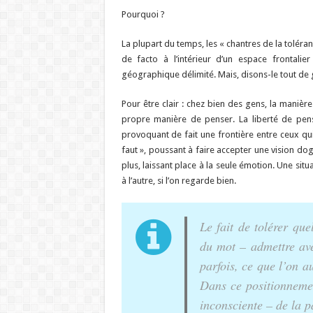
Pourquoi ?
La plupart du temps, les « chantres de la tolé
de facto à l’intérieur d’un espace frontali
géographique délimité. Mais, disons-le tout de g
Pour être clair : chez bien des gens, la manièr
propre manière de penser. La liberté de pens
provoquant de fait une frontière entre ceux qu
faut », poussant à faire accepter une vision d
plus, laissant place à la seule émotion. Une situ
à l’autre, si l’on regarde bien.
Le fait de tolérer que
du mot – admettre ave
parfois, ce que l’on a
Dans ce positionnemen
inconsciente – de la pa