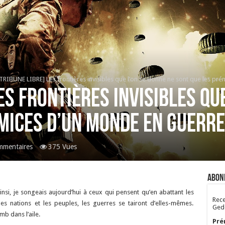
TRIBUNE LIBRE] Les frontières invisibles que l’on se donne ne sont que les pr
es frontières invisibles qu
mices d’un monde en guerre
mmentaires
375 Vues
Abon
Ainsi, je songeais aujourd’hui à ceux qui pensent qu’en abattant les
Rece
s nations et les peuples, les guerres se tairont d’elles-mêmes.
Gedo
mb dans l’aile.
Pré