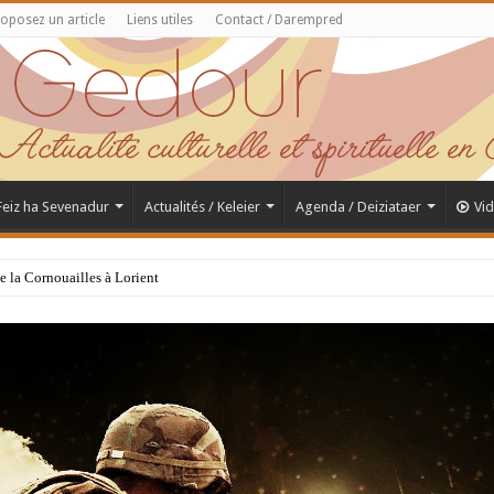
oposez un article
Liens utiles
Contact / Darempred
 Feiz ha Sevenadur
Actualités / Keleier
Agenda / Deiziataer
Vi
de la Cornouailles à Lorient