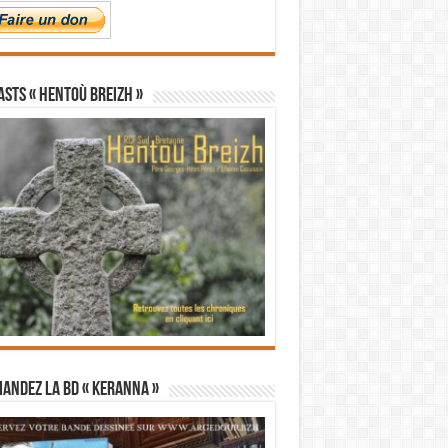
STS « Hentoù Breizh »
andez la BD « Keranna »