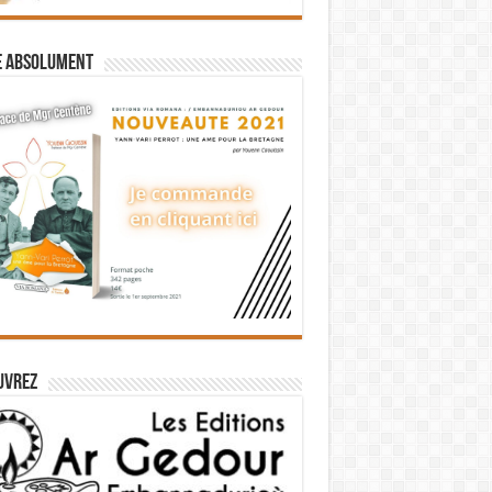
e absolument
uvrez