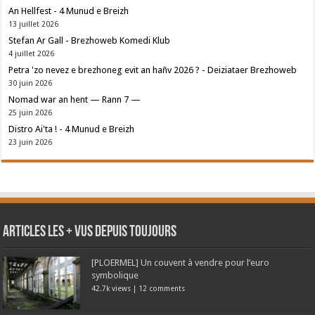
An Hellfest - 4 Munud e Breizh
13 juillet 2026
Stefan Ar Gall - Brezhoweb Komedi Klub
4 juillet 2026
Petra 'zo nevez e brezhoneg evit an hañv 2026 ? - Deiziataer Brezhoweb
30 juin 2026
Nomad war an hent — Rann 7 —
25 juin 2026
Distro Ai'ta ! - 4 Munud e Breizh
23 juin 2026
Articles les + vus depuis toujours
[PLOERMEL] Un couvent à vendre pour l’euro
symbolique
42.7k views
|
12 comments