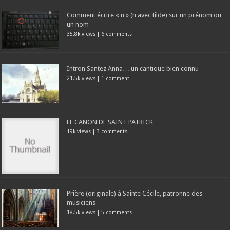
Comment écrire « ñ » (n avec tilde) sur un prénom ou
un nom
35.8k views
|
6 comments
Intron Santez Anna… un cantique bien connu
21.5k views
|
1 comment
LE CANON DE SAINT PATRICK
19k views
|
3 comments
Prière (originale) à Sainte Cécile, patronne des
musiciens
18.5k views
|
5 comments