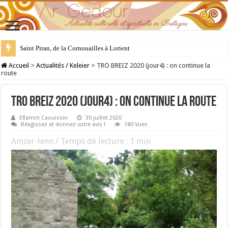
Saint Piran, de la Cornouailles à Lorient
28 juillet : Saint Samson de Dol, père de la Bretagne chrétienne
Accueil
>
Actualités / Keleier
>
TRO BREIZ 2020 (jour4) : on continue la
route
TRO BREIZ 2020 (jour4) : on continue la route
Eflamm Caouissin
30 juillet 2020
Réagissez et donnez votre avis !
180 Vues
Amzer-lenn / Temps de lecture :
1
min