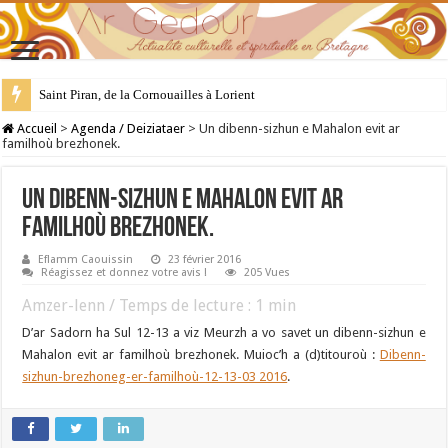
Saint Piran, de la Cornouailles à Lorient
28 juillet : Saint Samson de Dol, père de la Bretagne chrétienne
Accueil
>
Agenda / Deiziataer
>
Un dibenn-sizhun e Mahalon evit ar
familhoù brezhonek.
Un dibenn-sizhun e Mahalon evit ar
familhoù brezhonek.
Eflamm Caouissin
23 février 2016
Réagissez et donnez votre avis !
205 Vues
Amzer-lenn / Temps de lecture :
1
min
D’ar Sadorn ha Sul 12-13 a viz Meurzh a vo savet un dibenn-sizhun e
Mahalon evit ar familhoù brezhonek. Muioc’h a (d)titouroù :
Dibenn-
sizhun-brezhoneg-er-familhoù-12-13-03 2016
.