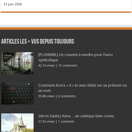
23 juin 2026
Articles les + vus depuis toujours
[PLOERMEL] Un couvent à vendre pour l’euro
symbolique
42.7k views
|
12 comments
Comment écrire « ñ » (n avec tilde) sur un prénom ou
un nom
35.8k views
|
6 comments
Intron Santez Anna… un cantique bien connu
21.5k views
|
1 comment