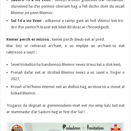
sturvened ha d’ar pennoù oberiant hag a fell dezho dont da vezañ
Bleimor pe penn Bleimor.
Sul 14 a viz Even :
adkavout a raimp gant an holl Vleimor bet tro-
dro d’ur pemoc’h krazet evit lidañ 80 vloaz ar c’hrouidigezh.
Kemer perzh er mizioù :
kemer perzh dieub evit ar pred.
Mar bez ur reñverad arc’hant, e vo implijet an arc’hant-se evit
raktresoù a seurt :
Sevel triskelloù ha bandennoù Bleimor nevez (n’eus ket a stok ken),
Prenañ dafar evit ar strollad Bleimor nevez a vo savet e Treger e
2027,
Krouiñ ul lec’hienn internet evit an dielloù hag an titouroù a-zivout al
luskad Bleimor.
Trugarez da skignañ ar gemennadenn-mañ evit ma vimp kalz tud evit
ar stummadur d’ar Sadorn hag ar fest d’ar Sul !