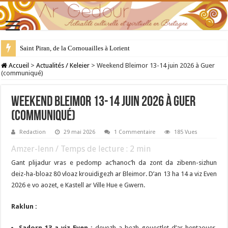
28 juillet : Saint Samson de Dol, père de la Bretagne chrétienne
Accueil
>
Actualités / Keleier
>
Weekend Bleimor 13-14 juin 2026 à Guer
(communiqué)
Weekend Bleimor 13-14 juin 2026 à Guer
(communiqué)
Redaction
29 mai 2026
1 Commentaire
185 Vues
Amzer-lenn / Temps de lecture :
2
min
Gant plijadur vras e pedomp ac’hanoc’h da zont da zibenn-sizhun
deiz-ha-bloaz 80 vloaz krouidigezh ar Bleimor. D’an 13 ha 14 a viz Even
2026 e vo aozet, e Kastell ar Ville Hue e Gwern.
Raklun :
Sadorn 13 a viz Even :
devezh a-bezh gouestlet d’ar hentaouer,