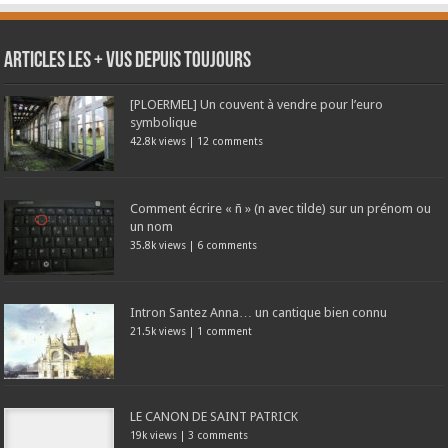
Articles les + vus depuis toujours
[PLOERMEL] Un couvent à vendre pour l’euro
symbolique
42.8k views
|
12 comments
Comment écrire « ñ » (n avec tilde) sur un prénom ou
un nom
35.8k views
|
6 comments
Intron Santez Anna… un cantique bien connu
21.5k views
|
1 comment
LE CANON DE SAINT PATRICK
19k views
|
3 comments