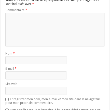
Votre adresse e-mail ne sera pas publiée.
Les champs obligatoires
sont indiqués avec
*
Commentaire
*
Nom
*
E-mail
*
Site web
Enregistrer mon nom, mon e-mail et mon site dans le navigateur
pour mon prochain commentaire.
J'en profite pour m'inscrire à la lettre d'information d'Ar