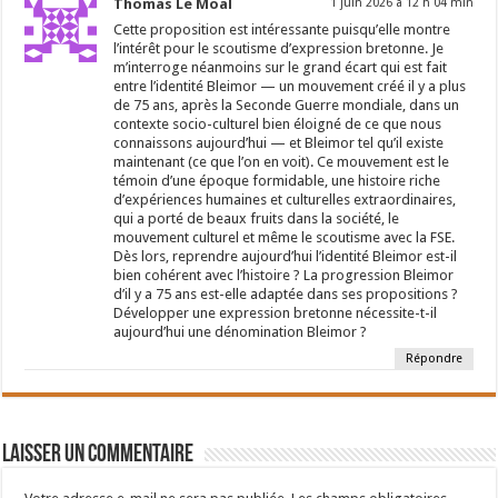
Thomas Le Moal
1 juin 2026 à 12 h 04 min
Cette proposition est intéressante puisqu’elle montre
l’intérêt pour le scoutisme d’expression bretonne. Je
m’interroge néanmoins sur le grand écart qui est fait
entre l’identité Bleimor — un mouvement créé il y a plus
de 75 ans, après la Seconde Guerre mondiale, dans un
contexte socio-culturel bien éloigné de ce que nous
connaissons aujourd’hui — et Bleimor tel qu’il existe
maintenant (ce que l’on en voit). Ce mouvement est le
témoin d’une époque formidable, une histoire riche
d’expériences humaines et culturelles extraordinaires,
qui a porté de beaux fruits dans la société, le
mouvement culturel et même le scoutisme avec la FSE.
Dès lors, reprendre aujourd’hui l’identité Bleimor est-il
bien cohérent avec l’histoire ? La progression Bleimor
d’il y a 75 ans est-elle adaptée dans ses propositions ?
Développer une expression bretonne nécessite-t-il
aujourd’hui une dénomination Bleimor ?
Répondre
Laisser un commentaire