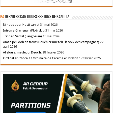
Derniers cantiques bretons de Kan Iliz
Ni hous ador Hosti sakret
31 mai 2026
Intron a Grénenan (Ploërdut)
31 mai 2026
Trinded Santel (Langoëlan)
19 mai 2026
Amañ pell doh en trouz (Bouéh er mæzeù : la voix des campagnes)
27
avril 2026
Allelouia, meuleudi Deoc’h!
28 février 2026
Ordinal ar C’horaiz / Ordinaire de Carême en breton
17 février 2026