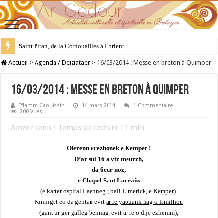
Saint Piran, de la Cornouailles à Lorient
28 juillet : Saint Samson de Dol, père de la Bretagne chrétienne
Accueil
>
Agenda / Deiziataer
>
16/03/2014 : Messe en breton à Quimper
16/03/2014 : Messe en breton à Quimper
Eflamm Caouissin
14 mars 2014
1 Commentaire
200 Vues
Amzer-lenn / Temps de lecture :
1
min
Oferenn vrezhonek e Kemper !
D’ar
sul 16 a viz meurzh,
da 6eur noz,
e Chapel Sant Laorañs
(e karter ospital Laenneg ; bali Limerick, e Kemper).
Kinniget eo da gentañ evit
ar re yaouank hag o familhoù
(gant ur ger galleg bennag, evit ar re o dije ezhomm),