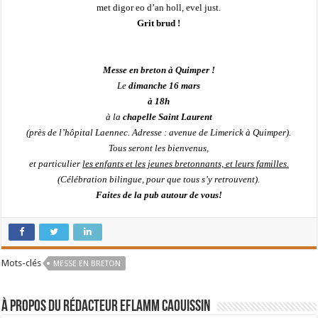
met digor eo d’an holl, evel just.
Grit brud !
Messe en breton à Quimper !
Le
dimanche 16 mars
à 18h
à la
chapelle Saint Laurent
(près de l’hôpital Laennec. Adresse : avenue de Limerick à Quimper).
Tous seront les bienvenus,
et particulier
les e
nfants et les jeunes bretonnants, et leurs familles.
(Célébration bilingue, pour que tous s’y retrouvent).
Faites de la pub autour de vous!
Mots-clés
MESSE EN BRETON
À propos du rédacteur Eflamm Caouissin