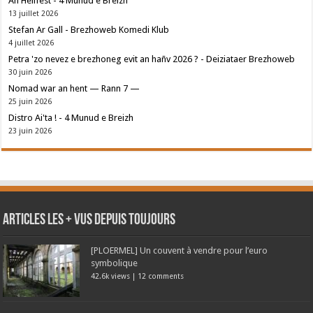
An Hellfest - 4 Munud e Breizh
13 juillet 2026
Stefan Ar Gall - Brezhoweb Komedi Klub
4 juillet 2026
Petra 'zo nevez e brezhoneg evit an hañv 2026 ? - Deiziataer Brezhoweb
30 juin 2026
Nomad war an hent — Rann 7 —
25 juin 2026
Distro Ai'ta ! - 4 Munud e Breizh
23 juin 2026
Articles les + vus depuis toujours
[PLOERMEL] Un couvent à vendre pour l’euro
symbolique
42.6k views
|
12 comments