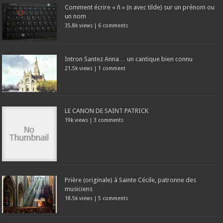
Comment écrire « ñ » (n avec tilde) sur un prénom ou
un nom
35.8k views
|
6 comments
Intron Santez Anna… un cantique bien connu
21.5k views
|
1 comment
LE CANON DE SAINT PATRICK
19k views
|
3 comments
Prière (originale) à Sainte Cécile, patronne des
musiciens
18.5k views
|
5 comments