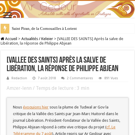
28 juillet : Saint Samson de Dol, père de la Bretagne chrétienne
Accueil
>
Actualités / Keleier
>
[VALLEE DES SAINTS] Après la salve de
Libération, la réponse de Philippe Abjean
[VALLEE DES SAINTS] Après la salve de
Libération, la réponse de Philippe Abjean
Redaction
7 août 2018
2 Commentaires
891 Vues
Amzer-lenn / Temps de lecture :
3
min
Nous
évoquions hier
sous la plume de Tudwal ar Gov la
critique de la Vallée des Saints par Jean-Marc Huitorel dans le
journal Libération. Président-fondateur de la Vallée des Saints,
Philippe Abjean répond à cette vive critique du projet (
cf. Le
Télégramme du 7 août
). Article repris sur Ar Gedour avec