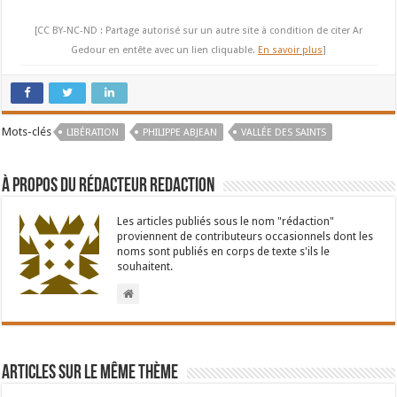
[CC BY-NC-ND : Partage autorisé sur un autre site à condition de citer Ar
Gedour en entête avec un lien cliquable.
En savoir plus
]
Mots-clés
LIBÉRATION
PHILIPPE ABJEAN
VALLÉE DES SAINTS
À propos du rédacteur Redaction
Les articles publiés sous le nom "rédaction"
proviennent de contributeurs occasionnels dont les
noms sont publiés en corps de texte s'ils le
souhaitent.
Articles sur le même thème