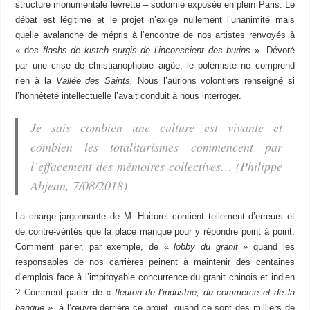
structure monumentale levrette – sodomie
exposée en plein Paris. Le
débat est légitime et le projet n’exige nullement l’unanimité mais
quelle avalanche de mépris à l’encontre de nos artistes renvoyés à
« d
es flashs de kistch surgis de l’inconscient des burins
». Dévoré
par une crise de christianophobie aigüe, le polémiste ne comprend
rien à la
Vallée des Saints.
Nous l’aurions volontiers renseigné si
l’honnêteté intellectuelle l’avait conduit à nous interroger.
Je sais combien une culture est vivante et
combien les totalitarismes commencent par
l’effacement des mémoires collectives… (Philippe
Abjean, 7/08/2018)
La charge jargonnante de M. Huitorel contient tellement d’erreurs et
de contre-vérités que la place manque pour y répondre point à point.
Comment parler, par exemple, de «
lobby du granit
» quand les
responsables de nos carrières peinent à maintenir des centaines
d’emplois face à l’impitoyable concurrence du granit chinois et indien
? Comment parler de «
fleuron de l’industrie, du commerce et de la
banque
», à l’œuvre derrière ce projet, quand ce sont des milliers de