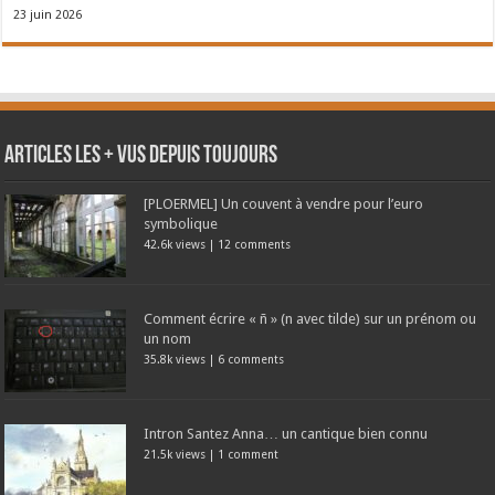
23 juin 2026
Articles les + vus depuis toujours
[PLOERMEL] Un couvent à vendre pour l’euro
symbolique
42.6k views
|
12 comments
Comment écrire « ñ » (n avec tilde) sur un prénom ou
un nom
35.8k views
|
6 comments
Intron Santez Anna… un cantique bien connu
21.5k views
|
1 comment