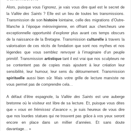
Alors, puisque vous l’ignorez, je vais vous dire quel est le secret de
la
Vallée des Saints
? Elle est un lieu de toutes les transmissions.
Transmission de son
histoire
lointaine, celle des migrations d’Outre-
Manche à l’époque mérovingienne, en offrant aux chercheurs une
exceptionnelle opportunité d’explorer plus avant ces temps obscurs
de la naissance de la Bretagne. Transmission
culturelle
à travers la
valorisation de ces récits de fondation que sont nos mythes et nos
légendes que vous semblez renvoyer à l’imaginaire d’un peuple
primitif. Transmission
artistique
tant il est vrai que nos sculpteurs ne
se contentent pas de copies mais ajoutent à leur création leur
sensibilité, leur humour, leur sens du détournement. Transmission
spirituelle
aussi bien sûr. Mais votre grille de lecture marxiste ne
vous permet pas de comprendre cela…
A défaut d’être espagnole, la
Vallée des Saints
est une auberge
bretonne où le visiteur est libre de sa lecture. Et, puisque vous dites
que «
vous en frémissez d’avance
», je suis heureux de vous dire
que nos lourdes statues qui ne trouvent pas grâce à vos yeux seront
encore en place dans un millier d’années. Et sans doute
davantage… »