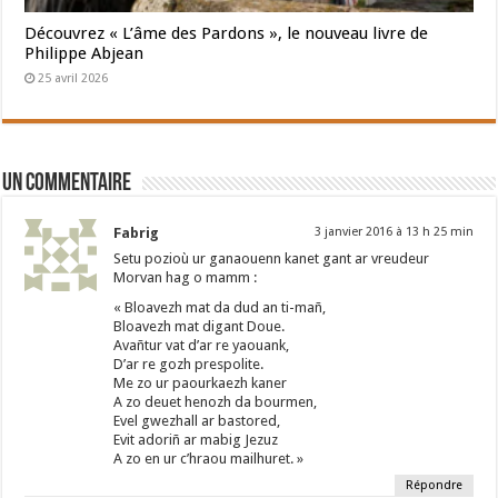
Découvrez « L’âme des Pardons », le nouveau livre de
Philippe Abjean
25 avril 2026
Un commentaire
Fabrig
3 janvier 2016 à 13 h 25 min
Setu pozioù ur ganaouenn kanet gant ar vreudeur
Morvan hag o mamm :
« Bloavezh mat da dud an ti-mañ,
Bloavezh mat digant Doue.
Avañtur vat d’ar re yaouank,
D’ar re gozh prespolite.
Me zo ur paourkaezh kaner
A zo deuet henozh da bourmen,
Evel gwezhall ar bastored,
Evit adoriñ ar mabig Jezuz
A zo en ur c’hraou mailhuret. »
Répondre