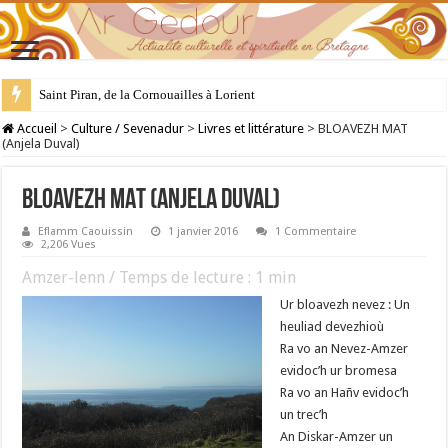
Saint Piran, de la Cornouailles à Lorient
28 juillet : Saint Samson de Dol, père de la Bretagne chrétienne
Accueil
>
Culture / Sevenadur
>
Livres et littérature
>
BLOAVEZH MAT
(Anjela Duval)
BLOAVEZH MAT (Anjela Duval)
Eflamm Caouissin
1 janvier 2016
1 Commentaire
2,206 Vues
Amzer-lenn / Temps de lecture :
1
min
Ur bloavezh nevez : Un
heuliad devezhioù
Ra vo an Nevez-Amzer
evidoc’h ur bromesa
Ra vo an Hañv evidoc’h
un trec’h
An Diskar-Amzer un