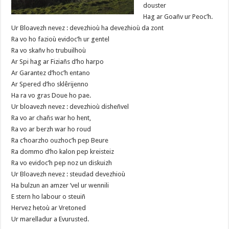
douster
Hag ar Goañv ur Peoc’h.
Ur Bloavezh nevez : devezhioù ha devezhioù da zont
Ra vo ho fazioù evidoc’h ur gentel
Ra vo skañv ho trubuilhoù
Ar Spi hag ar Fiziañs d’ho harpo
Ar Garantez d’hoc’h entano
Ar Spered d’ho sklêrijenno
Ha ra vo gras Doue ho pae.
Ur bloavezh nevez : devezhioù disheñvel
Ra vo ar chañs war ho hent,
Ra vo ar berzh war ho roud
Ra c’hoarzho ouzhoc’h pep Beure
Ra dommo d’ho kalon pep kreisteiz
Ra vo evidoc’h pep noz un diskuizh
Ur Bloavezh nevez : steudad devezhioù
Ha bulzun an amzer ’vel ur wennili
E stern ho labour o steuiñ
Hervez hetoù ar Vretoned
Ur marelladur a Evurusted.