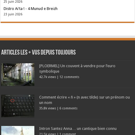
25 juin 2026
Distro Ai'ta ! - 4 Munud e Breizh
23 juin 2026
Articles les + vus depuis toujours
[PLOERMEL] Un couvent à vendre pour l’euro
symbolique
42.7k views
|
12 comments
Comment écrire « ñ » (n avec tilde) sur un prénom ou
un nom
35.8k views
|
6 comments
Intron Santez Anna… un cantique bien connu
21.5k views
|
1 comment