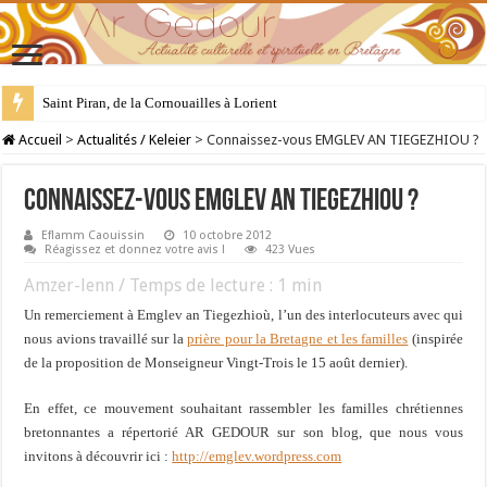
Saint Piran, de la Cornouailles à Lorient
28 juillet : Saint Samson de Dol, père de la Bretagne chrétienne
Accueil
>
Actualités / Keleier
>
Connaissez-vous EMGLEV AN TIEGEZHIOU ?
Connaissez-vous EMGLEV AN TIEGEZHIOU ?
Eflamm Caouissin
10 octobre 2012
Réagissez et donnez votre avis !
423 Vues
Amzer-lenn / Temps de lecture :
1
min
Un remerciement à Emglev an Tiegezhioù, l’un des interlocuteurs avec qui
nous avions travaillé sur la
prière pour la Bretagne et les familles
(inspirée
de la proposition de Monseigneur Vingt-Trois le 15 août dernier).
En effet, ce mouvement souhaitant rassembler les familles chrétiennes
bretonnantes a répertorié AR GEDOUR sur son blog, que nous vous
invitons à découvrir ici :
http://emglev.wordpress.com