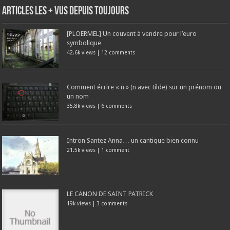
Articles les + vus depuis toujours
[PLOERMEL] Un couvent à vendre pour l’euro
symbolique
42.6k views
|
12 comments
Comment écrire « ñ » (n avec tilde) sur un prénom ou
un nom
35.8k views
|
6 comments
Intron Santez Anna… un cantique bien connu
21.5k views
|
1 comment
LE CANON DE SAINT PATRICK
19k views
|
3 comments