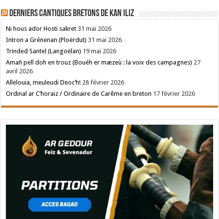
Derniers cantiques bretons de Kan Iliz
Ni hous ador Hosti sakret
31 mai 2026
Intron a Grénenan (Ploërdut)
31 mai 2026
Trinded Santel (Langoëlan)
19 mai 2026
Amañ pell doh en trouz (Bouéh er mæzeù : la voix des campagnes)
27
avril 2026
Allelouia, meuleudi Deoc’h!
28 février 2026
Ordinal ar C’horaiz / Ordinaire de Carême en breton
17 février 2026