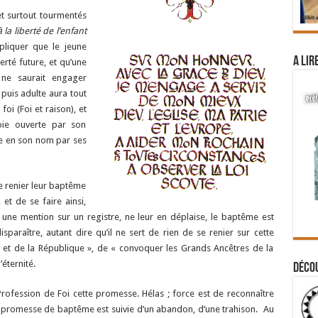
et surtout tourmentés
à la liberté de l’enfant
pliquer que le jeune
A lir
berté future, et qu’une
 ne saurait engager
 puis adulte aura tout
foi (Foi et raison), et
oie ouverte par son
e en son nom par ses
re renier leur baptême
 et de se faire ainsi,
rer une mention sur un registre, ne leur en déplaise, le baptême est
sparaître, autant dire qu’il ne sert de rien de se renier sur cette
ité et de la République », de « convoquer les Grands Ancêtres de la
éternité.
Déco
Profession de Foi cette promesse. Hélas ; force est de reconnaître
 promesse de baptême est suivie d’un abandon, d’une trahison. Au