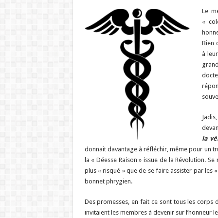
Le mé
« col
honne
Bien 
à leu
grand
docte
répon
souven
Jadis,
devan
la vé
donnait davantage à réfléchir, même pour un tr
la « Déesse Raison » issue de la Révolution. Se r
plus « risqué » que de se faire assister par les
bonnet phrygien.
Des promesses, en fait ce sont tous les corps 
invitaient les membres à devenir sur l’honneur l