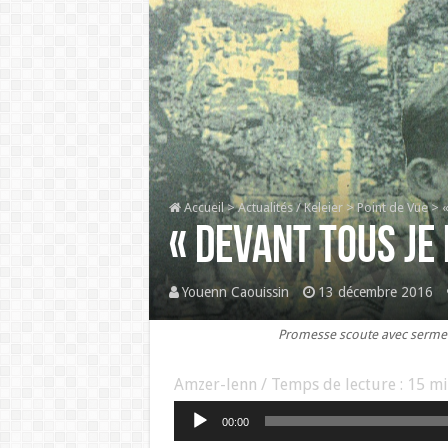
Accueil
>
Actualités / Keleier
>
Point de Vue
>
« DEVANT TOUS JE
Youenn Caouissin
13 décembre 2016
Promesse scoute avec serment 
Amzer-lenn / Temps de lecture :
15
mi
Lecteur
00:00
audio