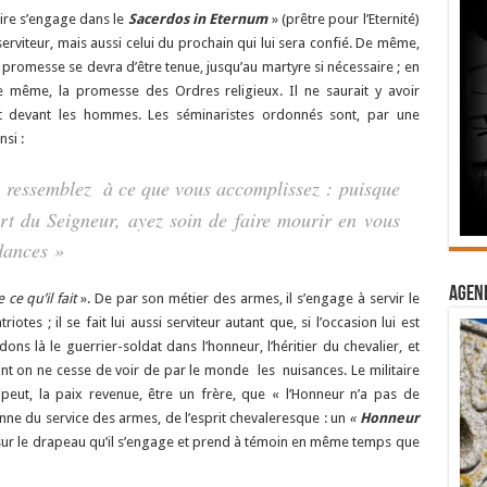
ire s’engage dans le
Sacerdos in Eternum
» (prêtre pour l’Eternité)
erviteur, mais aussi celui du prochain qui lui sera confié. De même,
la promesse se devra d’être tenue, jusqu’au martyre si nécessaire ; en
 même, la promesse des Ordres religieux. Il ne saurait y avoir
 devant les hommes. Les séminaristes ordonnés sont, par une
si :
ressemblez à ce que vous accomplissez : puisque
rt du Seigneur, ayez soin de faire mourir en vous
ndances »
Agend
ce qu’il fait
». De par son métier des armes, il s’engage à servir le
es ; il se fait lui aussi serviteur autant que, si l’occasion lui est
ns là le guerrier-soldat dans l’honneur, l’héritier du chevalier, et
nt on ne cesse de voir de par le monde les nuisances. Le militaire
 peut, la paix revenue, être un frère, que « l’Honneur n’a pas de
enne du service des armes, de l’esprit chevaleresque : un
«
Honneur
 sur le drapeau qu’il s’engage et prend à témoin en même temps que