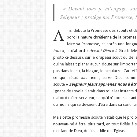
« Devant tous je m’engage, su
Seigneur ; protège ma Promesse, 
A
insi débute la Promesse des Scouts et 
bord la nature chrétienne de la promess
faire sa Promesse, et après une longue 
tous
», et d’abord
« devant Dieu
» à être fidèle
photo ci-dessus), sur le drapeau scout ou de la
qui ne laissait planer aucun doute sur l’importan
pas dans le jeu, la blague, le simulacre. Car, ef
ce qui n’était pas rien ; servir Dieu co
scoute
« Seigneur Jésus apprenez nous à êt
Ignace de Loyola. Servir dans tous les instants d
d’abord d’être serviteur, et qu’il n’a pour autan
du moins qui se devaient d’être dans sa continui
Mais cette promesse scoute n’était que le pro
nouveau-né à être, plus tard,
en tout fidèle à s
d’enfant de Dieu, de fils et fille de l’Eglise.