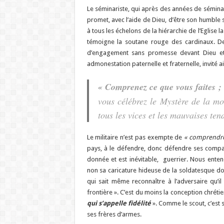
Le séminariste, qui après des années de sémina
promet, avec l’aide de Dieu, d’être son humble s
à tous les échelons de la hiérarchie de l’Eglise 
témoigne la soutane rouge des cardinaux. De
d’engagement sans promesse devant Dieu et
admonestation paternelle et fraternelle, invité ain
«
Comprenez ce que vous faites ;
vous célébrez le Mystère de la mo
tous les vices et les mauvaises te
Le militaire n’est pas exempte de
« comprendre 
pays, à le défendre, donc défendre ses compatriot
donnée et est inévitable, guerrier. Nous entendo
non sa caricature hideuse de la soldatesque do
qui sait même reconnaître à l’adversaire qu’il
frontière ». C’est du moins la conception chréti
qui s’appelle fidélité
». Comme le scout, c’est
ses frères d’armes.