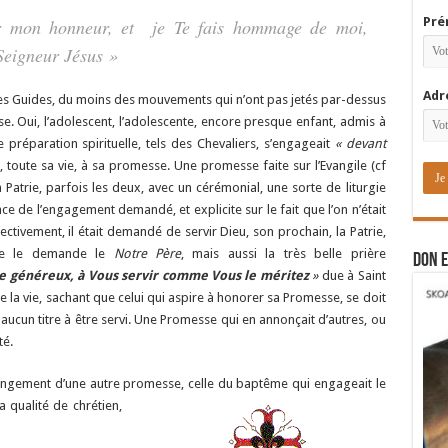
flèches
Pré
r mon honneur, et je Te fais hommage de moi,
haut/bas
Seigneur Jésus »
pour
augmenter
ou
Adr
des Guides, du moins des mouvements qui n’ont pas jetés par-dessus
diminuer
e. Oui, l’adolescent, l’adolescente, encore presque enfant, admis à
le
préparation spirituelle, tels des Chevaliers, s’engageait
« devant
volume.
, toute sa vie, à sa promesse. Une promesse faite sur l’Evangile (cf
 Patrie, parfois les deux, avec un cérémonial, une sorte de liturgie
ce de l’engagement demandé, et explicite sur le fait que l’on n’était
fectivement, il était demandé de servir Dieu, son prochain, la Patrie,
mme le demande le
Notre Père
, mais aussi la très belle prière
DON E
re généreux, à Vous servir comme Vous le méritez
»
due à Saint
e la vie, sachant que celui qui aspire à honorer sa Promesse, se doit
t aucun titre à être servi. Une Promesse qui en annonçait d’autres, ou
té.
longement d’une autre promesse, celle du baptême qui engageait le
a qualité de chrétien,