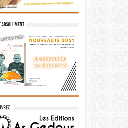
e absolument
uvrez