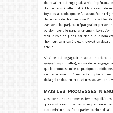
de travailler qui engageait à vie l’impétrant.
donnait jadis à cette qualité. Mais la vertu du s
foyer ou à l’école, que ce fusse une école religieu
de ce sens de l’honneur que l’on faisait les él
trahisons, les parjures n’épargnaient personne
pardonnaient, le parjure rarement. Lorsqu’on 
tenir le rôle de Judas, car rien que le nom 
l’honneur, tenir ce rôle était, croyait-on dévalo
acteur…
Ainsi, ce qui engageait le scout, le prêtre, le
faisaient
» (promettre), et que de cet engagement
que la promesse mise en pratique quotidienne. I
sait parfaitement qu’il ne peut compter sur ses s
de la grâce de Dieu, et aussi très souvent de la
MAIS LES PROMESSES N’ENG
C’est connu, nos hommes et femmes politiques s
qu’ils sont « responsables, mais pas coupable
autre ministre au franc-parler célèbre, disait