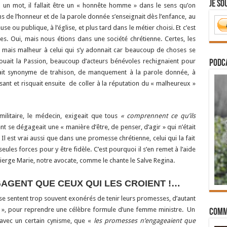
Je so
 En un mot, il fallait être un « honnête homme » dans le sens qu’on
ens de l’honneur et de la parole donnée s’enseignait dès l’enfance, au
se ou publique, à l’église, et plus tard dans le métier choisi. Et c’est
ites. Oui, mais nous étions dans une société chrétienne. Certes, les
, mais malheur à celui qui s’y adonnait car beaucoup de choses se
jouait la Passion, beaucoup d’acteurs bénévoles rechignaient pour
PODCA
était synonyme de trahison, de manquement à la parole donnée, à
risant et risquait ensuite de coller à la réputation du « malheureux »
 militaire, le médecin, exigeait que tous
« comprennent ce qu’ils
 se dégageait une « manière d’être, de penser, d’agir » qui n’était
l est vrai aussi que dans une promesse chrétienne, celui qui la fait
eules forces pour y être fidèle. C’est pourquoi il s’en remet à l’aide
 Vierge Marie, notre avocate, comme le chante le Salve Regina.
AGENT QUE CEUX QUI LES CROIENT !…
e sentent trop souvent exonérés de tenir leurs promesses, d’autant
s », pour reprendre une célèbre formule d’une femme ministre. Un
Comm
, avec un certain cynisme, que «
les promesses n’engageaient que