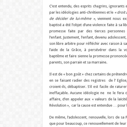
C’est entendu, des esprits chagrins, ignorants 
par les idéologies anti-chrétiennes et le
« droit 
de décider de lui-même »
, viennent nous ex
baptisé a été l’objet d’une violence faite à sa li
promesse faite par des tierces personnes
l’enfant. Justement, l’enfant, devenu adolescent,
son libre arbitre pour réfléchir avec raison à sa 
l’aide de la Grâce, à persévérer dans la v
baptême et faire sienne la promesse prononcé
parents, son parrain et sa marraine.
Il est de « bon goût » chez certains de prétend
en se faisant radier des registres de l’ Eglise,
croient-ils, débaptiser. S’il est facile de ratu
ineffaçable. Aucune idéologie ne ne le fera di
affaire, d’en appeler aux « valeurs de la laïc
Révolution », car la cause est entendue … pour l’
De même, l’adolescent, renouvelle, lors de sa 
que pour beaucoup, ce renouvellement de leur