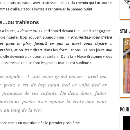
rist, nous assistons avec tristesse le choix du chemin qui Lui tourne
s d’ailleurs tous invités à renouveler le Samedi Saint.
es…ou trahisons
 à l’autre, «
devant tous
» et d’abord devant Dieu. Ainsi s’engagent-
STAL 
mule rituelle, trop souvent abandonnée :
« Promettez-vous d’être
r et pour le pire, jusqu’à ce que la mort vous sépare
»
.
efois, et on était direct dans les formulations. De nos jours une
 », elle deviendrait « traumatisante ». Dans la « Noce Bretonne » des
la promesse que se font les jeunes mariés est sublime :
 pugalé – A ziué néan groeit énéan – aveit ma
er groez e ret de bep unan hed er vuhé hed er
 promesse de vos enfants. De deux âmes, faites
uissions porter avec amour la croix que vous
, au long de la vie)
Pour 
i sont remis en question dès le premier problème.