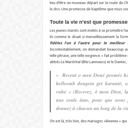
lieu d’être un nouveau départ sur la route du Ch
le dos. Une promesse de baptême que nous somme
Toute la vie n’est que promess
Les jeunes mariés sont invités à se promettre l’un
ils comme le disait si merveilleusement la for
fidèles l’un à l’autre pour le meilleu
Incontestablement, on demandait beaucoup autr
telle phrase, une telle exigence « fait problème
abbés Le Maréchal (Blei Lannvaos) et le Dantec, 
«
Reseut o men Doué promès hou
helleemb dougein get karanté, 
vuhé »
(Recevez, ô mon Dieu, la
une seule âme, pour que nous p
donnez à chacun au long de la vie
On est là, très loin, des mariages «kleenex » qu