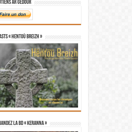
utiens Ar Gedour
STS « Hentoù Breizh »
andez la BD « Keranna »