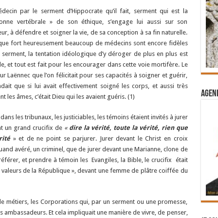
decin par le serment d’Hippocrate qu’il fait, serment qui est la
onne vertébrale » de son éthique, s’engage lui aussi sur son
ur, à défendre et soigner la vie, de sa conception à sa fin naturelle.
que fort heureusement beaucoup de médecins sont encore fidèles
r serment, la tentation idéologique d’y déroger de plus en plus est
e, et tout est fait pour les encourager dans cette voie mortifère. Le
ur Laënnec que l’on félicitait pour ses capacités à soigner et guérir,
dait que si lui avait effectivement soigné les corps, et aussi très
Agend
t les âmes, c’était Dieu qui les avaient guéris. (1)
 dans les tribunaux, les justiciables, les témoins étaient invités à jurer
t un grand crucifix de
«
dire la vérité, toute la vérité, rien que
rité
» et de ne point se parjurer. Jurer devant le Christ en croix
uand avéré, un criminel, que de jurer devant une Marianne, clone de
éférer, et prendre à témoin les Evangiles, la Bible, le crucifix était
 « valeurs de la République », devant une femme de plâtre coiffée du
de métiers, les Corporations qui, par un serment ou une promesse,
es ambassadeurs. Et cela impliquait une manière de vivre, de penser,