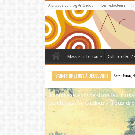
À propos du blog Ar Gedour
Les rédacteurs
Pr
Messes en breton
Culture et Foi /
Saints bretons à découvrir
Saint Piran, 
28 juillet : 