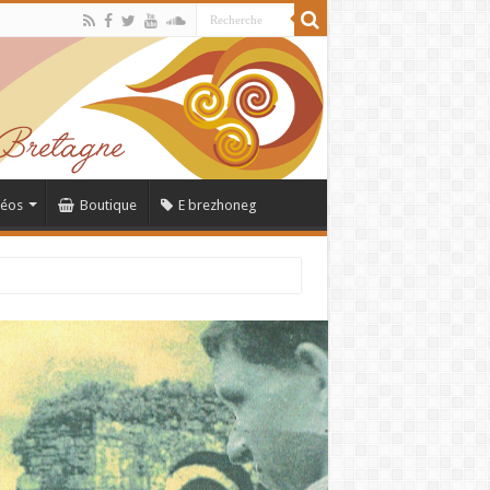
déos
Boutique
E brezhoneg