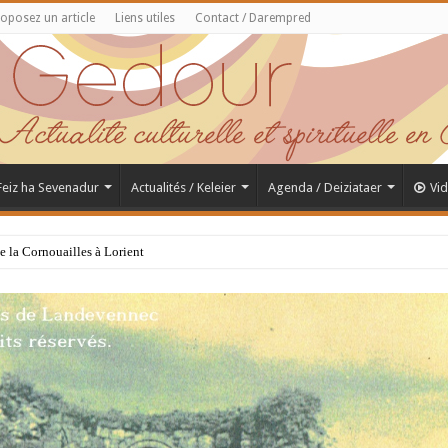
oposez un article
Liens utiles
Contact / Darempred
 Feiz ha Sevenadur
Actualités / Keleier
Agenda / Deiziataer
Vi
de la Cornouailles à Lorient
Saint Samson de Dol, père de la Bretagne chrétienne