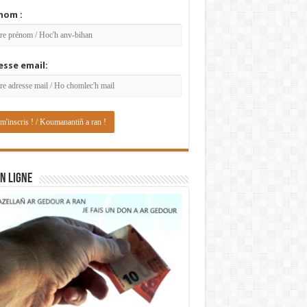
nom :
esse email:
N LIGNE