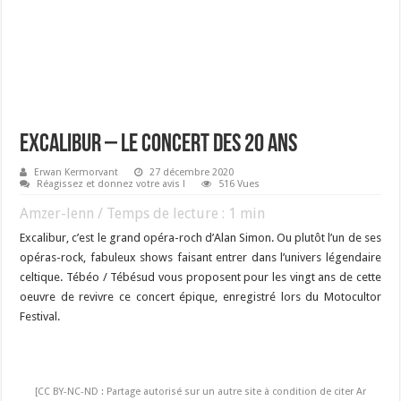
Excalibur – le concert des 20 ans
Erwan Kermorvant
27 décembre 2020
Réagissez et donnez votre avis !
516 Vues
Amzer-lenn / Temps de lecture :
1
min
Excalibur, c’est le grand opéra-roch d’Alan Simon. Ou plutôt l’un de ses
opéras-rock, fabuleux shows faisant entrer dans l’univers légendaire
celtique. Tébéo / Tébésud vous proposent pour les vingt ans de cette
oeuvre de revivre ce concert épique, enregistré lors du Motocultor
Festival.
[CC BY-NC-ND : Partage autorisé sur un autre site à condition de citer Ar