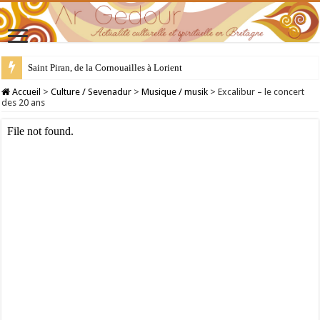
Saint Piran, de la Cornouailles à Lorient
28 juillet : Saint Samson de Dol, père de la Bretagne chrétienne
Accueil
>
Culture / Sevenadur
>
Musique / musik
>
Excalibur – le concert
des 20 ans