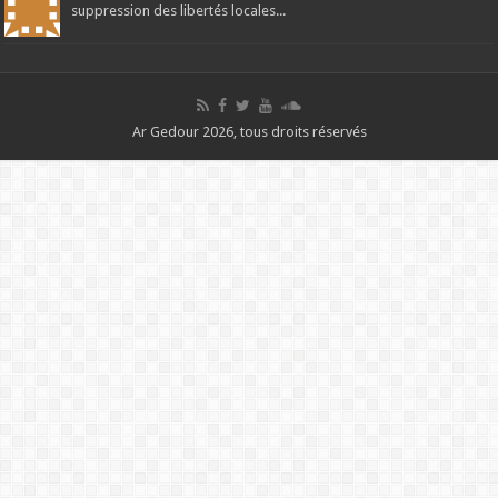
suppression des libertés locales...
Ar Gedour 2026, tous droits réservés