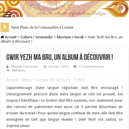
28 juillet : Saint Samson de Dol, père de la Bretagne chrétienne
Accueil
>
Culture / Sevenadur
>
Musique / musik
>
Gwir Yezh ma Bro, un
album à découvrir !
Gwir Yezh ma Bro, un album à découvrir !
Eflamm Caouissin
24 mars 2014
3 Commentaires
868 Vues
Amzer-lenn / Temps de lecture :
1
min
L’apprentissage d’une langue régionale doit être encouragé !
L’enseignement précoce d’une autre langue et cela est prouvé, est
toujours bénéfique ! Le breton doit être soutenu, non seulement pour
des raisons de patrimoine mais aussi car il permet désormais de
trouver du travail ! Pour qu’une langue continue de vivre, elle doit être
enseignée en tant que langue vivante !
Gwir Yezh ma zadoù, vo
bepred aman…