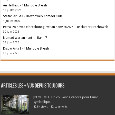
An Hellfest - 4 Munud e Breizh
13 juillet 2026
Stefan Ar Gall - Brezhoweb Komedi Klub
4 juillet 2026
Petra 'zo nevez e brezhoneg evit an hañv 2026 ? - Deiziataer Brezhoweb
30 juin 2026
Nomad war an hent — Rann 7 —
25 juin 2026
Distro Ai'ta ! - 4 Munud e Breizh
23 juin 2026
Articles les + vus depuis toujours
[PLOERMEL] Un couvent à vendre pour l’euro
symbolique
42.8k views
|
12 comments