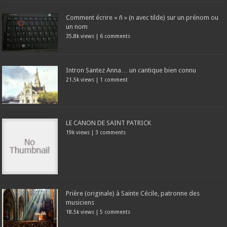
Comment écrire « ñ » (n avec tilde) sur un prénom ou
un nom
35.8k views
|
6 comments
Intron Santez Anna… un cantique bien connu
21.5k views
|
1 comment
LE CANON DE SAINT PATRICK
19k views
|
3 comments
Prière (originale) à Sainte Cécile, patronne des
musiciens
18.5k views
|
5 comments