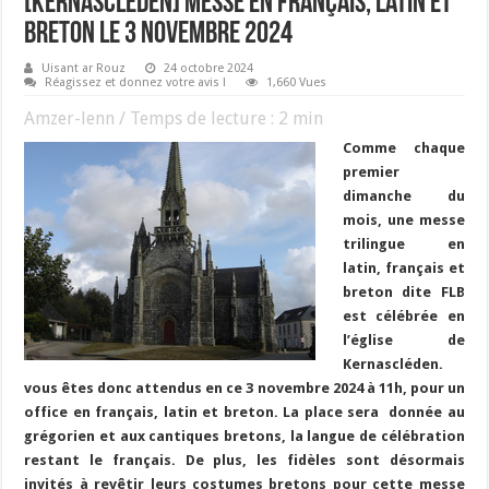
[KERNASCLEDEN] Messe en français, latin et
breton le 3 novembre 2024
Uisant ar Rouz
24 octobre 2024
Réagissez et donnez votre avis !
1,660 Vues
Amzer-lenn / Temps de lecture :
2
min
Comme chaque
premier
dimanche du
mois, une messe
trilingue en
latin, français et
breton dite FLB
est célébrée en
l’église de
Kernascléden.
vous êtes donc attendus en ce 3 novembre 2024 à 11h, pour un
office en français, latin et breton. La place sera donnée au
grégorien et aux cantiques bretons, la langue de célébration
restant le français. De plus, les fidèles sont désormais
invités à revêtir leurs costumes bretons pour cette messe