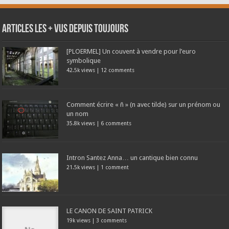
Articles les + vus depuis toujours
[PLOERMEL] Un couvent à vendre pour l’euro
symbolique
42.5k views
|
12 comments
Comment écrire « ñ » (n avec tilde) sur un prénom ou
un nom
35.8k views
|
6 comments
Intron Santez Anna… un cantique bien connu
21.5k views
|
1 comment
LE CANON DE SAINT PATRICK
19k views
|
3 comments