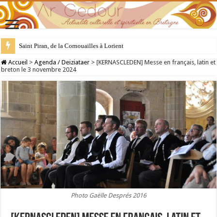
28 juillet : Saint Samson de Dol, père de la Bretagne chrétienne
Accueil
>
Agenda / Deiziataer
>
[KERNASCLEDEN] Messe en français, latin et
breton le 3 novembre 2024
Photo Gaëlle Després 2016