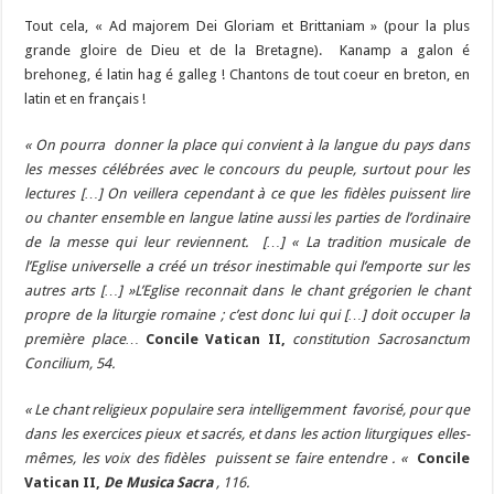
Tout cela, « Ad majorem Dei Gloriam et Brittaniam » (pour la plus
grande gloire de Dieu et de la Bretagne). Kanamp a galon é
brehoneg, é latin hag é galleg ! Chantons de tout coeur en breton, en
latin et en français !
« On pourra donner la place qui convient à la langue du pays dans
les messes célébrées avec le concours du peuple, surtout pour les
lectures […] On veillera cependant à ce que les fidèles puissent lire
ou chanter ensemble en langue latine aussi les parties de l’ordinaire
de la messe qui leur reviennent. […] « La tradition musicale de
l’Eglise universelle a créé un trésor inestimable qui l’emporte sur les
autres arts […] »L’Eglise reconnait dans le chant grégorien le chant
propre de la liturgie romaine ; c’est donc lui qui […] doit occuper la
première place…
Concile Vatican II,
constitution Sacrosanctum
Concilium, 54.
« Le chant religieux populaire sera intelligemment favorisé, pour que
dans les exercices pieux et sacrés, et dans les action liturgiques elles-
mêmes, les voix des fidèles puissent se faire entendre . «
Concile
Vatican II,
De Musica Sacra
, 116.