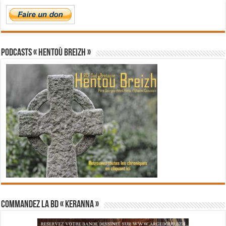
PODCASTS « Hentoù Breizh »
Commandez la BD « Keranna »