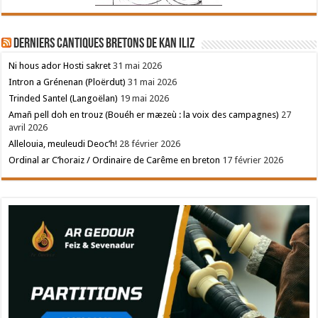
Derniers cantiques bretons de Kan Iliz
Ni hous ador Hosti sakret
31 mai 2026
Intron a Grénenan (Ploërdut)
31 mai 2026
Trinded Santel (Langoëlan)
19 mai 2026
Amañ pell doh en trouz (Bouéh er mæzeù : la voix des campagnes)
27
avril 2026
Allelouia, meuleudi Deoc’h!
28 février 2026
Ordinal ar C’horaiz / Ordinaire de Carême en breton
17 février 2026