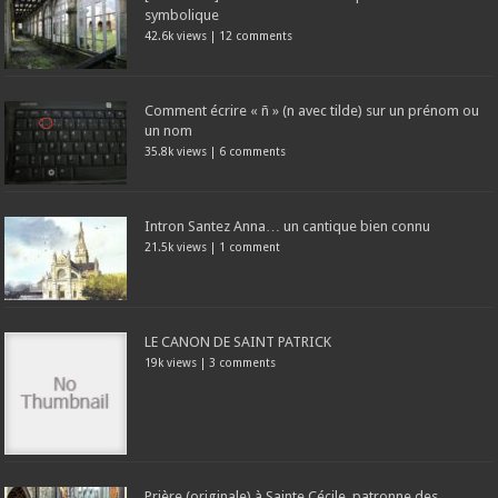
symbolique
42.6k views
|
12 comments
Comment écrire « ñ » (n avec tilde) sur un prénom ou
un nom
35.8k views
|
6 comments
Intron Santez Anna… un cantique bien connu
21.5k views
|
1 comment
LE CANON DE SAINT PATRICK
19k views
|
3 comments
Prière (originale) à Sainte Cécile, patronne des