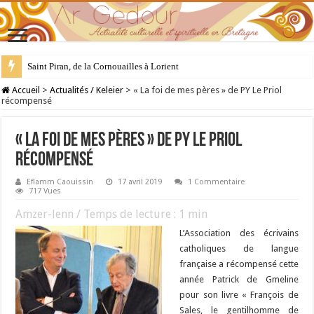
28 juillet : Saint Samson de Dol, père de la Bretagne chrétienne
Accueil
>
Actualités / Keleier
>
« La foi de mes pères » de PY Le Priol
récompensé
« La foi de mes pères » de PY Le Priol
récompensé
Eflamm Caouissin
17 avril 2019
1 Commentaire
717 Vues
Amzer-lenn / Temps de lecture :
1
min
L’Association des écrivains
catholiques de langue
française a récompensé cette
année Patrick de Gmeline
pour son livre « François de
Sales, le gentilhomme de