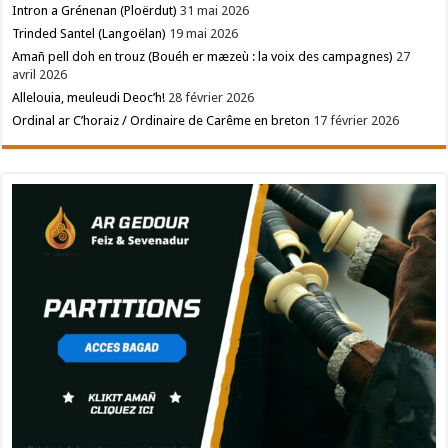
Intron a Grénenan (Ploërdut)
31 mai 2026
Trinded Santel (Langoëlan)
19 mai 2026
Amañ pell doh en trouz (Bouéh er mæzeù : la voix des campagnes)
27
avril 2026
Allelouia, meuleudi Deoc’h!
28 février 2026
Ordinal ar C’horaiz / Ordinaire de Carême en breton
17 février 2026