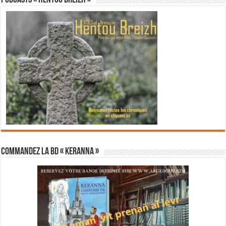
PODCASTS « Hentoù Breizh »
Commandez la BD « Keranna »