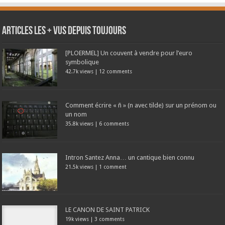
Articles les + vus depuis toujours
[PLOERMEL] Un couvent à vendre pour l’euro
symbolique
42.7k views
|
12 comments
Comment écrire « ñ » (n avec tilde) sur un prénom ou
un nom
35.8k views
|
6 comments
Intron Santez Anna… un cantique bien connu
21.5k views
|
1 comment
LE CANON DE SAINT PATRICK
19k views
|
3 comments