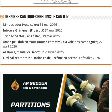
Derniers cantiques bretons de Kan Iliz
Ni hous ador Hosti sakret
31 mai 2026
Intron a Grénenan (Ploërdut)
31 mai 2026
Trinded Santel (Langoëlan)
19 mai 2026
Amañ pell doh en trouz (Bouéh er mæzeù : la voix des campagnes)
27
avril 2026
Allelouia, meuleudi Deoc’h!
28 février 2026
Ordinal ar C’horaiz / Ordinaire de Carême en breton
17 février 2026