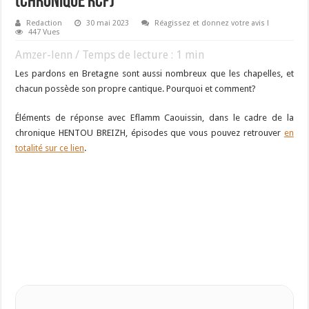
(chronique RCF)
Redaction
30 mai 2023
Réagissez et donnez votre avis !
447 Vues
Amzer-lenn / Temps de lecture :
1
min
Les pardons en Bretagne sont aussi nombreux que les chapelles, et
chacun possède son propre cantique. Pourquoi et comment?
Éléments de réponse avec Eflamm Caouissin, dans le cadre de la
chronique HENTOU BREIZH, épisodes que vous pouvez retrouver
en
totalité sur ce lien
.