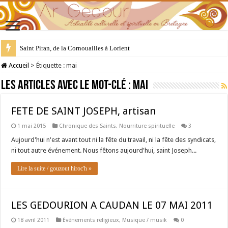
Saint Piran, de la Cornouailles à Lorient
28 juillet : Saint Samson de Dol, père de la Bretagne chrétienne
Accueil
>
Étiquette :
mai
Les articles avec le mot-clé :
mai
FETE DE SAINT JOSEPH, artisan
1 mai 2015
Chronique des Saints
,
Nourriture spirituelle
3
Aujourd'hui n'est avant tout ni la fête du travail, ni la fête des syndicats,
ni tout autre événement. Nous fêtons aujourd'hui, saint Joseph...
Lire la suite / gouzout hiroc'h »
LES GEDOURION A CAUDAN LE 07 MAI 2011
18 avril 2011
Événements religieux
,
Musique / musik
0