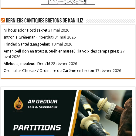
Derniers cantiques bretons de Kan Iliz
Ni hous ador Hosti sakret
31 mai 2026
Intron a Grénenan (Ploërdut)
31 mai 2026
Trinded Santel (Langoëlan)
19 mai 2026
Amañ pell doh en trouz (Bouéh er mæzeù : la voix des campagnes)
27
avril 2026
Allelouia, meuleudi Deoc’h!
28 février 2026
Ordinal ar C’horaiz / Ordinaire de Carême en breton
17 février 2026