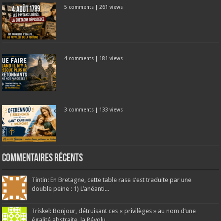
5 comments
|
261 views
4 comments
|
181 views
3 comments
|
133 views
Commentaires récents
Tintin: En Bretagne, cette table rase s’est traduite par une
double peine : 1) L’anéanti...
Triskel: Bonjour, détruisant ces « privilèges » au nom d’une
égalité abstraite, la Révolu...