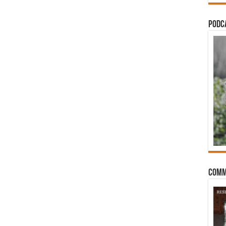
PODCA
Comm