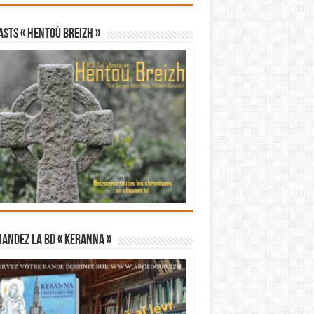
STS « Hentoù Breizh »
andez la BD « Keranna »