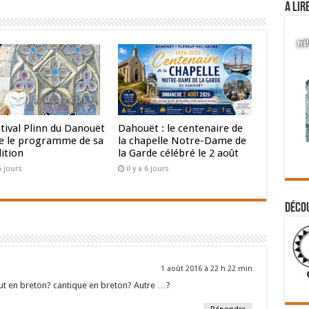
A lir
tival Plinn du Danouët
Dahouët : le centenaire de
le le programme de sa
la chapelle Notre-Dame de
ition
la Garde célébré le 2 août
 6 jours
il y a 6 jours
Déco
1 août 2016 à 22 h 22 min
out en breton? cantique en breton? Autre …?