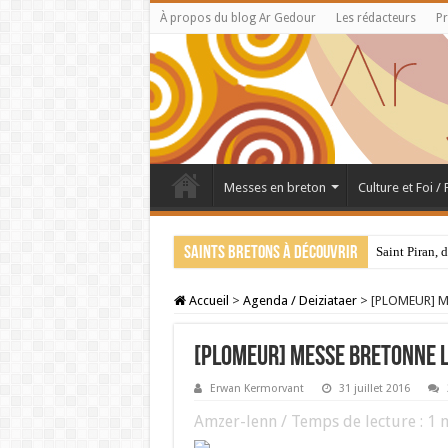
À propos du blog Ar Gedour
Les rédacteurs
Pr
Messes en breton
Culture et Foi /
Saints bretons à découvrir
Saint Piran, 
Accueil
>
Agenda / Deiziataer
>
[PLOMEUR] Me
[PLOMEUR] Messe bretonne l
Erwan Kermorvant
31 juillet 2016
Amzer-lenn / Temps de lecture :
1
m