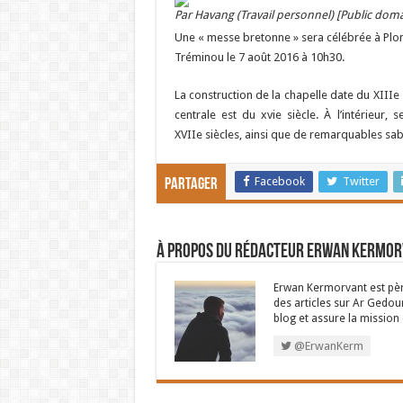
Par Havang (Travail personnel) [Public doma
Une « messe bretonne » sera célébrée à Plo
Tréminou le 7 août 2016 à 10h30.
La construction de la chapelle date du XIIIe si
centrale est du xvie siècle. À l’intérieur
XVIIe siècles, ainsi que de remarquables sab
Facebook
Twitter
Partager
À propos du rédacteur Erwan Kermo
Erwan Kermorvant est père
des articles sur Ar Gedour
blog et assure la missio
@ErwanKerm