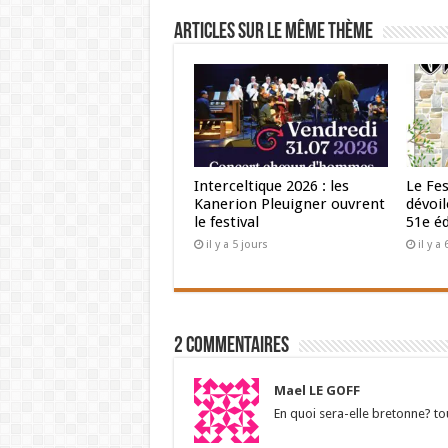
Articles sur le même thème
Interceltique 2026 : les
Le Fes
Kanerion Pleuigner ouvrent
dévoi
le festival
51e éd
il y a 5 jours
il y a
2 Commentaires
Mael LE GOFF
En quoi sera-elle bretonne? t