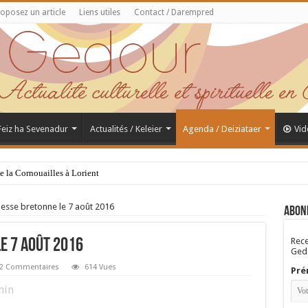
oposez un article
Liens utiles
Contact / Darempred
 Feiz ha Sevenadur
Actualités / Keleier
Agenda / Deiziataer
Vid
de la Cornouailles à Lorient
sse bretonne le 7 août 2016
Abon
Rece
e 7 août 2016
Gedo
2 Commentaires
614 Vues
Pré
in