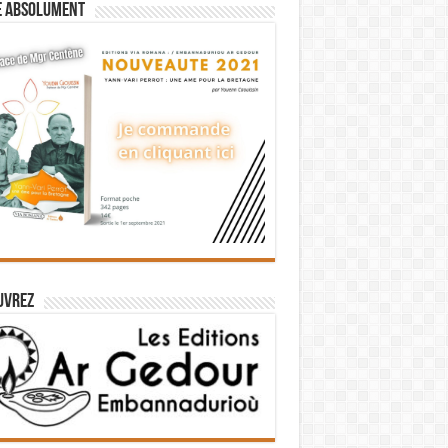
e absolument
uvrez