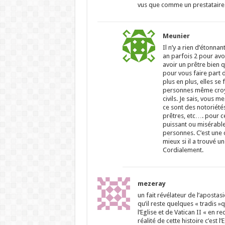
vus que comme un prestataire 
Meunier
Il n’y a rien d’étonnan
an parfois 2 pour avoi
avoir un prêtre bien qu
pour vous faire part
plus en plus, elles se
personnes même croyan
civils. Je sais, vous 
ce sont des notoriété
prêtres, etc…. pour c
puissant ou misérable)
personnes. C’est une c
mieux si il a trouvé un
Cordialement.
mezeray
un fait révélateur de l’apostasi
qu’il reste quelques « tradis »
l’Eglise et de Vatican II « en 
réalité de cette histoire c’est l