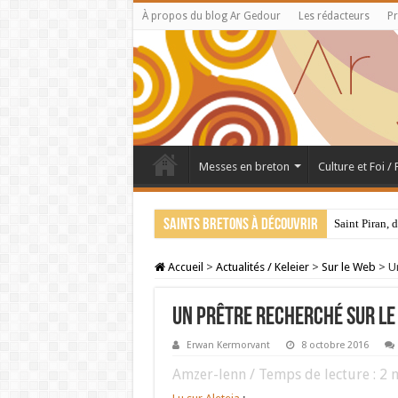
À propos du blog Ar Gedour
Les rédacteurs
Pr
Messes en breton
Culture et Foi /
Saints bretons à découvrir
Saint Piran, 
Accueil
>
Actualités / Keleier
>
Sur le Web
>
U
Un prêtre recherché sur le
Erwan Kermorvant
8 octobre 2016
Amzer-lenn / Temps de lecture :
2
m