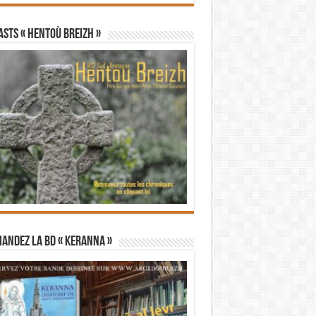
STS « Hentoù Breizh »
andez la BD « Keranna »