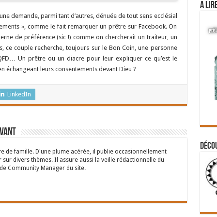
A lir
e demande, parmi tant d’autres, dénuée de tout sens ecclésial
crements », comme le fait remarquer un prêtre sur Facebook. On
ne de préférence (sic !) comme on chercherait un traiteur, un
urs, ce couple recherche, toujours sur le Bon Coin, une personne
QFD… Un prêtre ou un diacre pour leur expliquer ce qu’est le
t en échangeant leurs consentements devant Dieu ?
LinkedIn
rvant
Déco
 de famille. D'une plume acérée, il publie occasionnellement
 sur divers thèmes. Il assure aussi la veille rédactionnelle du
n de Community Manager du site.