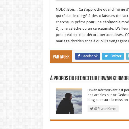
NDLR : Bon… Ca s’approche quand même d’un
qui réduit le clergé à des « faiseurs de sa
cherche un prêtre pour une cérémonie moder
DJ, une calèche ou un caricaturiste. D’aille
pour réaliser des décors personnalisés. C
mariage chrétien et ce à quoi ils s’engagen
Facebook
Twitter
Partager
À propos du rédacteur Erwan Kermo
Erwan Kermorvant est père
des articles sur Ar Gedour
blog et assure la missio
@ErwanKerm