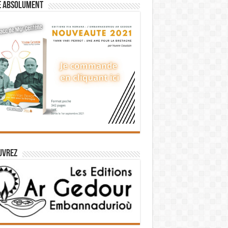
e absolument
uvrez