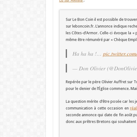
Lu sur Aleteia
:
Sur Le Bon Coin il est possible de trouv
sur leboncoin.fr. L’annonce indique rech
les Côtes-d’Armor. Celle-ci évoque la « p
même être rémunéré par « Chèque Emploi 
Ha ha ha !…
pic.twitter.co
— Don Olivier (@DonOlivi
Repérée par le père Olivier Auffret sur Twi
pour le denier de l’Église commence. Mai
La question mérite d’être posée car les
communication à cette occasion en
réa
seconde annonce qui date de fin août p
donc aux prêtres Bretons qui souhaitent 