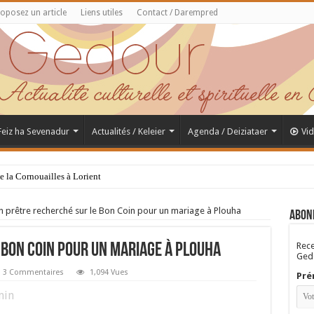
oposez un article
Liens utiles
Contact / Darempred
 Feiz ha Sevenadur
Actualités / Keleier
Agenda / Deiziataer
Vi
de la Cornouailles à Lorient
n prêtre recherché sur le Bon Coin pour un mariage à Plouha
Abon
Rece
 Bon Coin pour un mariage à Plouha
Gedo
3 Commentaires
1,094 Vues
Pré
in