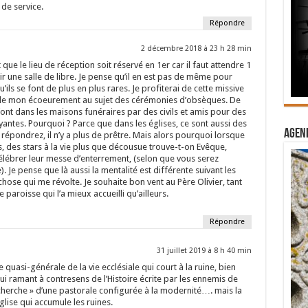
de service.
Répondre
2 décembre 2018 à 23 h 28 min
t que le lieu de réception soit réservé en 1er car il faut attendre 1
r une salle de libre. Je pense qu’il en est pas de même pour
’ils se font de plus en plus rares. Je profiterai de cette missive
 de mon écoeurement au sujet des cérémonies d’obsèques. De
 font dans les maisons funéraires par des civils et amis pour des
tes. Pourquoi ? Parce que dans les églises, ce sont aussi des
Agend
me répondrez, il n’y a plus de prêtre. Mais alors pourquoi lorsque
s, des stars à la vie plus que décousue trouve-t-on Evêque,
élébrer leur messe d’enterrement, (selon que vous serez
. Je pense que là aussi la mentalité est différente suivant les
hose qui me révolte. Je souhaite bon vent au Père Olivier, tant
e paroisse qui l’a mieux accueilli qu’ailleurs.
Répondre
31 juillet 2019 à 8 h 40 min
e quasi-générale de la vie ecclésiale qui court à la ruine, bien
qui ramant à contresens de l’Histoire écrite par les ennemis de
recherche » d’une pastorale configurée à la modernité…. mais la
’Eglise qui accumule les ruines.