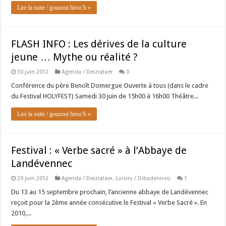
Lire la suite / gouzout hiroc'h »
FLASH INFO : Les dérives de la culture
jeune … Mythe ou réalité ?
30 juin 2012
Agenda / Deiziataer
0
Conférence du père Benoît Domergue Ouverte à tous (dans le cadre
du Festival HOLYFEST) Samedi 30 juin de 15h00 à 16h00 Théâtre...
Lire la suite / gouzout hiroc'h »
Festival : « Verbe sacré » à l’Abbaye de
Landévennec
29 juin 2012
Agenda / Deiziataer
,
Loisirs / Dibadennoù
1
Du 13 au 15 septembre prochain, l’ancienne abbaye de Landévennec
reçoit pour la 2ème année consécutive le Festival « Verbe Sacré ». En
2010,...