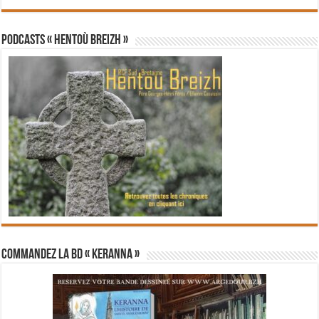
PODCASTS « Hentoù Breizh »
Commandez la BD « Keranna »