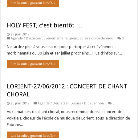
Lire la suite / gouzout hiroc'h »
HOLY FEST, c’est bientôt …
28 juin 2012
Agenda / Deiziataer
,
Événements religieux
,
Loisirs / Dibadennoù
0
Ne tardez plus à vous inscrire pour participer à cet événement
morbihannais du 30 juin et 1er juillet prochains... Plus d'infos sur...
Lire la suite / gouzout hiroc'h »
LORIENT-27/06/2012 : CONCERT DE CHANT
CHORAL
25 juin 2012
Agenda / Deiziataer
,
Loisirs / Dibadennoù
0
Aux amateurs de chant choral, nous recommandons le concert de
Vokaleïs, choeur de l'école de musique de Lorient, sous la direction de
Fabrine...
Lire la suite / gouzout hiroc'h »