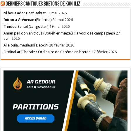
Derniers cantiques bretons de Kan Iliz
Ni hous ador Hosti sakret
31 mai 2026
Intron a Grénenan (Ploërdut)
31 mai 2026
Trinded Santel (Langoëlan)
19 mai 2026
Amañ pell doh en trouz (Bouéh er mæzeù : la voix des campagnes)
27
avril 2026
Allelouia, meuleudi Deoc’h!
28 février 2026
Ordinal ar C’horaiz / Ordinaire de Carême en breton
17 février 2026