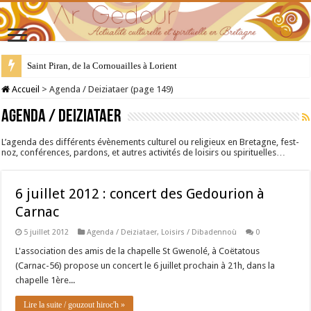
Saint Piran, de la Cornouailles à Lorient
28 juillet : Saint Samson de Dol, père de la Bretagne chrétienne
Accueil
>
Agenda / Deiziataer (page 149)
Agenda / Deiziataer
L’agenda des différents évènements culturel ou religieux en Bretagne, fest-
noz, conférences, pardons, et autres activités de loisirs ou spirituelles…
6 juillet 2012 : concert des Gedourion à
Carnac
5 juillet 2012
Agenda / Deiziataer
,
Loisirs / Dibadennoù
0
L'association des amis de la chapelle St Gwenolé, à Coëtatous
(Carnac-56) propose un concert le 6 juillet prochain à 21h, dans la
chapelle 1ère...
Lire la suite / gouzout hiroc'h »