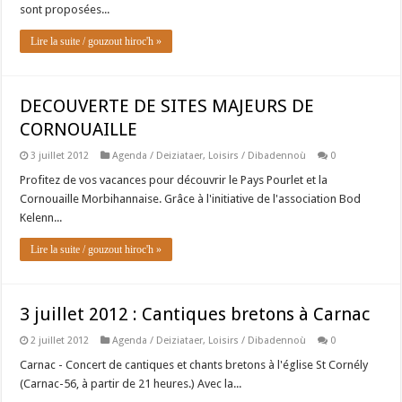
sont proposées...
Lire la suite / gouzout hiroc'h »
DECOUVERTE DE SITES MAJEURS DE
CORNOUAILLE
3 juillet 2012
Agenda / Deiziataer
,
Loisirs / Dibadennoù
0
Profitez de vos vacances pour découvrir le Pays Pourlet et la
Cornouaille Morbihannaise. Grâce à l'initiative de l'association Bod
Kelenn...
Lire la suite / gouzout hiroc'h »
3 juillet 2012 : Cantiques bretons à Carnac
2 juillet 2012
Agenda / Deiziataer
,
Loisirs / Dibadennoù
0
Carnac - Concert de cantiques et chants bretons à l'église St Cornély
(Carnac-56, à partir de 21 heures.) Avec la...