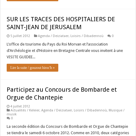
SUR LES TRACES DES HOSPITALIERS DE
SAINT-JEAN DE JERUSALEM
5 juillet 2012
Agenda / Deiziataer
,
Loisirs / Dibadennoù
0
L’office de tourisme du Pays du Roi Morvan et l’association
d’Archéologie et d’Histoire en Bretagne Centrale vous invitent à une
VISITE GUIDEE...
Lire la suite / gouzout hiroc'h »
Participez au Concours de Bombarde et
Orgue de Chantepie
4 juillet 2012
Actualités / Keleier
,
Agenda / Deiziataer
,
Loisirs / Dibadennoù
,
Musique /
musik
0
La seconde édition du Concours de Bombarde et Orgue de Chantepie
se tiendra le samedi 6 octobre 2012. Comme en 2010, deux catégories