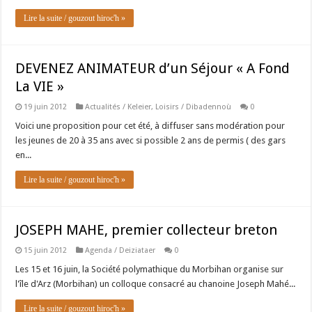
Lire la suite / gouzout hiroc'h »
DEVENEZ ANIMATEUR d’un Séjour « A Fond
La VIE »
19 juin 2012
Actualités / Keleier
,
Loisirs / Dibadennoù
0
Voici une proposition pour cet été, à diffuser sans modération pour
les jeunes de 20 à 35 ans avec si possible 2 ans de permis ( des gars
en...
Lire la suite / gouzout hiroc'h »
JOSEPH MAHE, premier collecteur breton
15 juin 2012
Agenda / Deiziataer
0
Les 15 et 16 juin, la Société polymathique du Morbihan organise sur
l'île d'Arz (Morbihan) un colloque consacré au chanoine Joseph Mahé...
Lire la suite / gouzout hiroc'h »