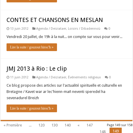
CONTES ET CHANSONS EN MESLAN
13 juin 2012
Agenda / Deiziataer
,
Loisirs / Dibadennoù
0
Vendredi 20 juillet, de 19h à la nuit... on compte sur vous pour venir...
Lire la suite / gouzout hiroc'h »
JMJ 2013 à Rio : Le clip
11 juin 2012
Agenda / Deiziataer
,
Événements religieux
0
Ce blog propose des articles sur l'actualité spirituelle et culturelle en
Bretagne / Kavet war ar lec'hienn-mañ neventi speredel ha
sevenadurel Breizh
Lire la suite / gouzout hiroc'h »
« Première
...
120
130
140
«
147
Page 149 sur 158
149
148